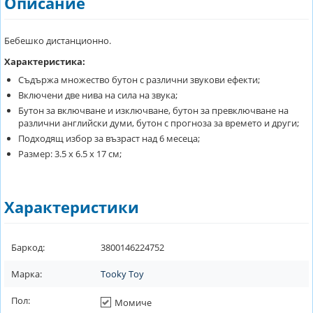
Описание
Бебешко дистанционно.
Характеристика:
Съдържа множество бутон с различни звукови ефекти;
Включени две нива на сила на звука;
Бутон за включване и изключване, бутон за превключване на
различни английски думи, бутон с прогноза за времето и други;
Подходящ избор за възраст над 6 месеца;
Размер: 3.5 х 6.5 х 17 см;
Характеристики
Баркод:
3800146224752
Марка:
Tooky Toy
Пол:
Момиче