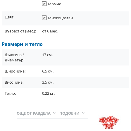
Момче
Цвят:
Многоцветен
Възраст от (мес.):
от
6
мес.
Размери и тегло
Дължина /
17
см.
Диаметър:
Широчина:
6.5
см.
Височина:
3.5
см.
Тегло:
0.22
кг.
ОЩЕ ОТ РАЗДЕЛА
ПОДОБНИ