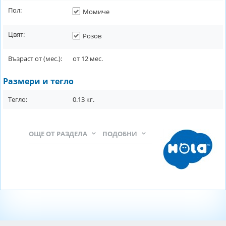
Пол:
Момиче
Цвят:
Розов
Възраст от (мес.):
от
12
мес.
Размери и тегло
Тегло:
0.13
кг.
ОЩЕ ОТ РАЗДЕЛА
ПОДОБНИ