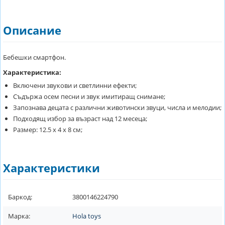
Описание
Бебешки смартфон.
Характеристика:
Включени звукови и светлинни ефекти;
Съдържа осем песни и звук имитиращ снимане;
Запознава децата с различни животински звуци, числа и мелодии;
Подходящ избор за възраст над 12 месеца;
Размер: 12.5 х 4 х 8 см;
Характеристики
Баркод:
3800146224790
Марка:
Hola toys