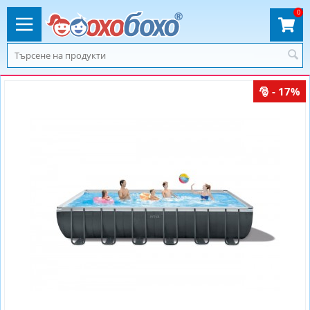
0
- 17%