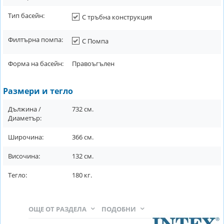
Тип басейн:
С тръбна конструкция
Филтърна помпа:
С Помпа
Форма на басейн:
Правоъгълен
Размери и тегло
Дължина /
732
см.
Диаметър:
Широчина:
366
см.
Височина:
132
см.
Тегло:
180
кг.
ОЩЕ ОТ РАЗДЕЛА
ПОДОБНИ