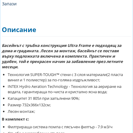
Запази
Описание
Басейнът с тръбна конструкция Ultra Frame е подходящ за
дома и градината. Лесен за монтаж, басейнът се поставя
върху подложката включена в комплекта. Практичен и
удобен, той е прекрасен начин за забавление през летните
месеци.
Технология SUPER-TOUGH™ стени с 3 слоя материали(2 пласта
винил и 1 полиестер) за по-голяма издръжливост;
INTEX Hydro Aeration Technology - Технология за аериране на
водата, гарантираща по-чиста и кристално ясна вода;
Капацитет 31 805л при запълнени 90%;
Размер 732х366х132см;
Лесен монтаж;
В комплект с:
Филтрираща система помпа с пясъчен филтър - 7.9 м3/ч