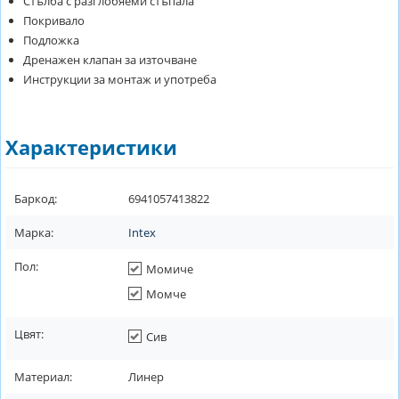
Стълба с разглобяеми стъпала
Покривало
Подложка
Дренажен клапан за източване
Инструкции за монтаж и употреба
Характеристики
Баркод:
6941057413822
Марка:
Intex
Пол:
Момиче
Момче
Цвят:
Сив
Материал:
Линер