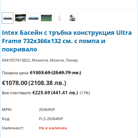
Intex Басейн с тръбна конструкция Ultra
Frame 732х366х132 см. с помпа и
покривало
6941057413822, Момиче, Момче, Линер
€1303.69
(2549.79 лв.)
Пазарна цена:
€1078.00
(2108.38 лв.)
€225.69
(441.41 лв.)
Вие спестявате:
(
17
%)
MPN:
26364NP
Код:
PLS-26364NP
Наличност:
Не е наличен