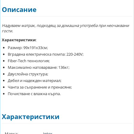
Описание
Надуваем матрак, подходящ за домашна употреба при неочаквани
гости.
Характеристики
:
Размер: 99х191х33см;
Вградена електрическа помпа: 220-240V;
Fiber-Tech технология;
Максимално натоварване: 136кг;
Двуслойна структура;
Дебел и надежден материал;
Чанта за съхранение и пренасяне;
Почистване с влажна кърпа.
Характеристики
Марка:
Intex