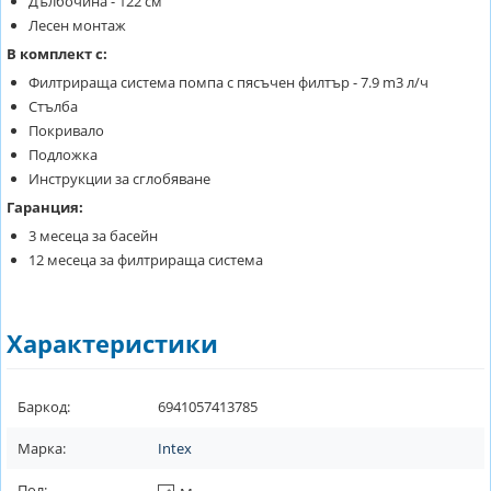
Дълбочина - 122 см
Лесен монтаж
В комплект с:
Филтрираща система помпа с пясъчен филтър - 7.9 m3 л/ч
Стълба
Покривало
Подложка
Инструкции за сглобяване
Гаранция:
3 месеца за басейн
12 месеца за филтрираща система
Характеристики
Баркод:
6941057413785
Марка:
Intex
Пол: