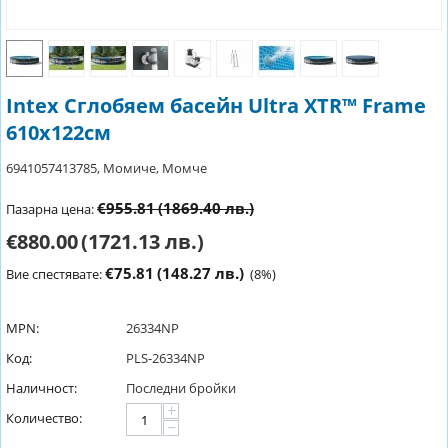
Intex Сглобяем басейн Ultra XTR™ Frame
610x122см
6941057413785, Момиче, Момче
€955.81
(1869.40 лв.)
Пазарна цена:
€880.00
(1721.13 лв.)
€75.81
(148.27 лв.)
Вие спестявате:
(
8
%)
MPN:
26334NP
Код:
PLS-26334NP
Наличност:
Последни бройки
+
Количество:
−