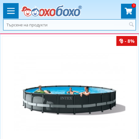
0
- 8%