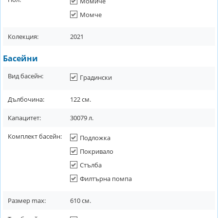
Момиче
Момче
Колекция:
2021
Басейни
Вид басейн:
Градински
Дълбочина:
122
см.
Капацитет:
30079
л.
Комплект басейн:
Подложка
Покривало
Стълба
Филтърна помпа
Размер max:
610
см.