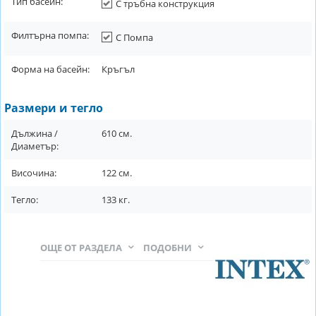
Тип басейн:
С тръбна конструкция
Филтърна помпа:
С Помпа
Форма на басейн:
Кръгъл
Размери и тегло
Дължина /
610
см.
Диаметър:
Височина:
122
см.
Тегло:
133
кг.
ОЩЕ ОТ РАЗДЕЛА
ПОДОБНИ