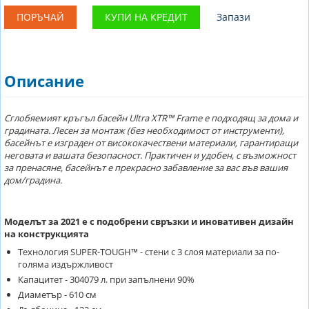
ПОРЪЧАЙ
КУПИ НА КРЕДИТ
Запази
Описание
Сглобяемият кръгъл басейн Ultra XTR™ Frame е подходящ за дома и
градината. Лесен за монтаж (без необходимост от инструменти),
басейнът е изграден от висококачествени материали, гарантиращи
неговата и вашата безопасност. Практичен и удобен, с възможност
за пренасяне, басейнът е прекрасно забавление за вас във вашия
дом/градина.
Моделът за 2021 е с подобрени свръзки и иновативен дизайн
на конструкцията
Технология SUPER-TOUGH™ - стени с 3 слоя материали за по-
голяма издържливост
Капацитет - 304079 л. при запълнени 90%
Диаметър - 610 см