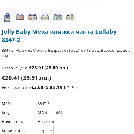
Jolly Baby Мека книжка чанта Lullaby
8347-2
8347-2, Момиче, Момче, Възраст от (мес.): от 18 мес., Възраст до: до 5
год.
€23.01
(45.00 лв.)
Пазарна цена:
€20.41
(39.91 лв.)
€2.60
(5.08 лв.)
Вие спестявате:
(
11
%)
MPN:
8347-2
Код:
MONI-111091
Наличност:
На склад
+
Количество:
−