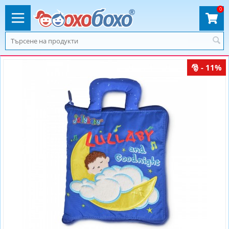
0
- 11%