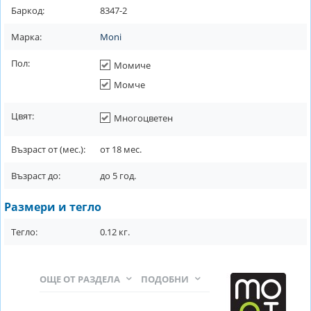
Баркод:
8347-2
Марка:
Moni
Пол:
Момиче
Момче
Цвят:
Многоцветен
Възраст от (мес.):
от
18
мес.
Възраст до:
до
5
год.
Размери и тегло
Тегло:
0.12
кг.
ОЩЕ ОТ РАЗДЕЛА
ПОДОБНИ