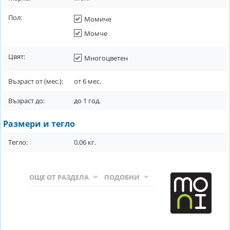
Пол:
Момиче
Момче
Цвят:
Многоцветен
Възраст от (мес.):
от
6
мес.
Възраст до:
до
1
год.
Размери и тегло
Тегло:
0.06
кг.
ОЩЕ ОТ РАЗДЕЛА
ПОДОБНИ