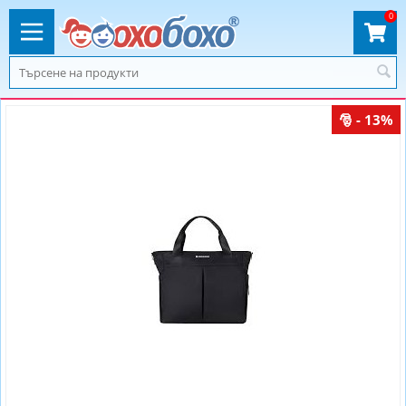
0
- 13%