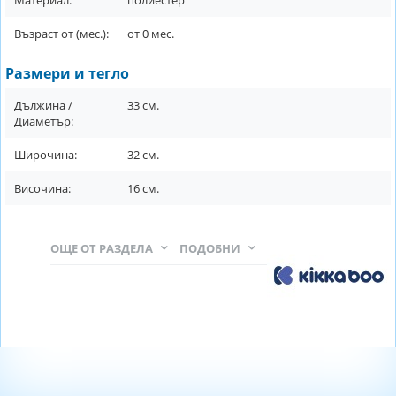
Възраст от (мес.):
от
0
мес.
Размери и тегло
Дължина /
33
см.
Диаметър:
Широчина:
32
см.
Височина:
16
см.
ОЩЕ ОТ РАЗДЕЛА
ПОДОБНИ