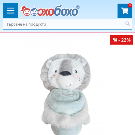
0
- 22%