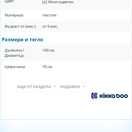
Цвят:
Многоцветен
Материал:
текстил
Възраст от (мес.):
от
0
мес.
Размери и тегло
Дължина /
100
см.
Диаметър:
Широчина:
70
см.
ОЩЕ ОТ РАЗДЕЛА
ПОДОБНИ