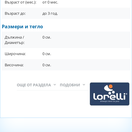
Възраст от (мес.):
от
0
мес.
Възраст до:
до
3
год.
Размери и тегло
Дължина /
0
см.
Диаметър:
Широчина:
0
см.
Височина:
0
см.
ОЩЕ ОТ РАЗДЕЛА
ПОДОБНИ