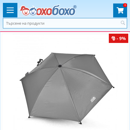
0
- 9%