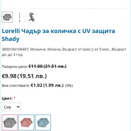
Lorelli Чадър за количка с UV защита
Shady
3800166109497, Момиче, Момче, Възраст от (мес.): от 0 мес., Възраст
до: до 3 год.
€11.00
(21.51 лв.)
Пазарна цена:
€9.98
(19.51 лв.)
€1.02
(1.99 лв.)
Вие спестявате:
(
9
%)
Цвят: