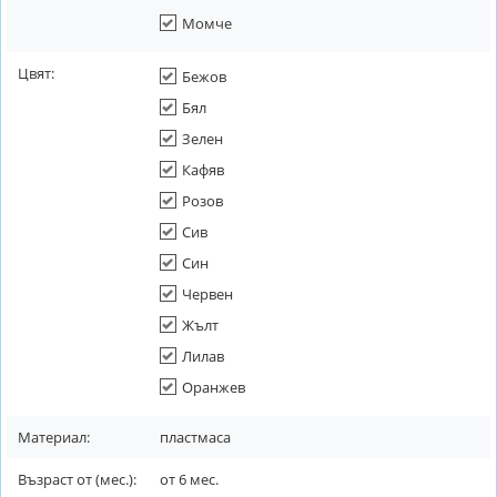
Момче
Цвят:
Бежов
Бял
Зелен
Кафяв
Розов
Сив
Син
Червен
Жълт
Лилав
Оранжев
Материал:
пластмаса
Възраст от (мес.):
от
6
мес.