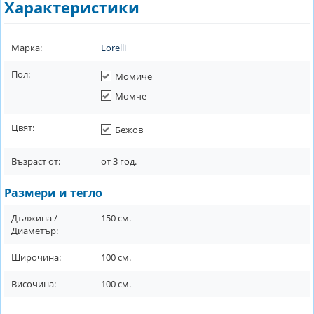
Характеристики
Марка:
Lorelli
Пол:
Момиче
Момче
Цвят:
Бежов
Възраст от:
от
3
год.
Размери и тегло
Дължина /
150
см.
Диаметър:
Широчина:
100
см.
Височина:
100
см.