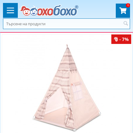
0
- 7%