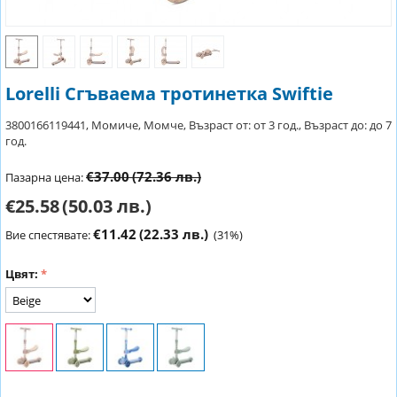
Lorelli Сгъваема тротинетка Swiftie
3800166119441, Момиче, Момче, Възраст от: от 3 год., Възраст до: до 7
год.
€37.00
(72.36 лв.)
Пазарна цена:
€25.58
(50.03 лв.)
€11.42
(22.33 лв.)
Вие спестявате:
(
31
%)
Цвят: