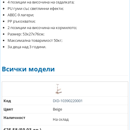
4 позиции на височина на седалката;
PU гуми със светлинни ефекти;
АВЕС-9 лагери;
PP ръкохватки;
2 позиции на височина на кормилото;
Размер: 53х27х76см;
Максимална товаримост 50кг;
За деца над 3 години.
Всички модели
Код
DID-10390220001
Цвят
Beige
Наличност
На склад
€25.58
(50.03 лв.)