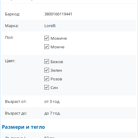
Баркод:
3800166119441
Марка:
Lorelli
Пол:
Момиче
Момче
Цвят:
Бежов
Зелен
Розов
Син
Възраст от:
от
3
год.
Възраст до:
до
7
год.
Размери и тегло
Дължина /
53
см.