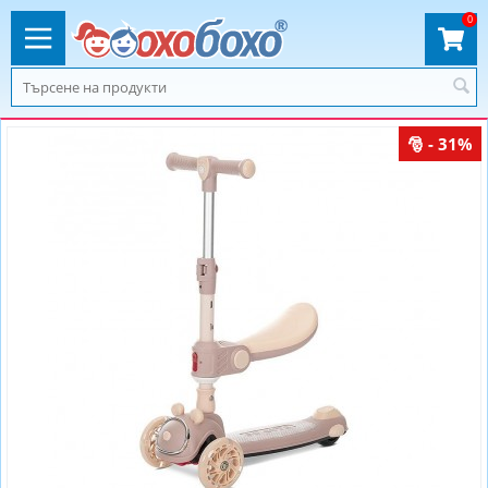
0
- 31%