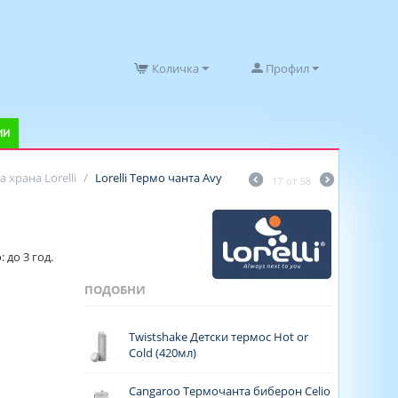
Количка
Профил
ИИ
 храна Lorelli
/
Lorelli Термо чанта Avy
17
от
58
 до 3 год.
ПОДОБНИ
Twistshake Детски термос Hot or
Cold (420мл)
Cangaroo Термочанта биберон Celio