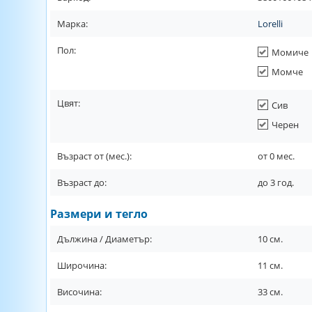
Марка:
Lorelli
Пол:
Момиче
Момче
Цвят:
Сив
Черен
Възраст от (мес.):
от
0
мес.
Възраст до:
до
3
год.
Размери и тегло
Дължина / Диаметър:
10
см.
Широчина:
11
см.
Височина:
33
см.