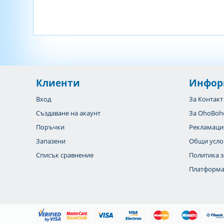
Клиенти
Инфор
Вход
За Контакт
Създаване на акаунт
За OhoBoh
Поръчки
Рекламаци
Запазени
Общи усло
Списък сравнение
Политика з
Платформа