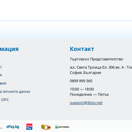
мация
Контакт
Търговско Представителство
o
жк. Света Троица бл. 306 вх. А - 
София, България
я
0899 999 360
вия
10:00 — 18:00
а личните данни
Понеделник — Петък
 OPC
support@ibizo.net