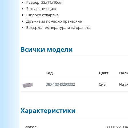
Размер: 33х11х10см;
Затваряне с цип;
Широко отваряне;
Дръжка за по-лесно пренасяне;
Задържа температурата на храната.
Всички модели
Код
Цвят
Нал
DID-10040290002
Сив
На с
Характеристики
Баркод:
38001661084