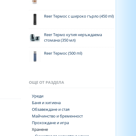
Reer Термос с широко гърло (450 ml)
Reer Термо кутия неръждаема
стомана (350 мл)
Reer Термос (500 ml)
ОЩЕ ОТ РАЗДЕЛА
Уреди
Баня и хигиена
Обзавеждане и стая
Майчинство и бременност
Прохождане и игра
Хранене