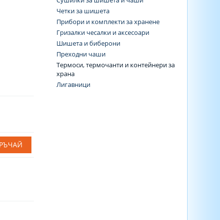
Сушилки за шишета и чаши
Четки за шишета
Прибори и комплекти за хранене
Гризалки чесалки и аксесоари
Шишета и биберони
Преходни чаши
Термоси, термочанти и контейнери за
храна
Лигавници
РЪЧАЙ