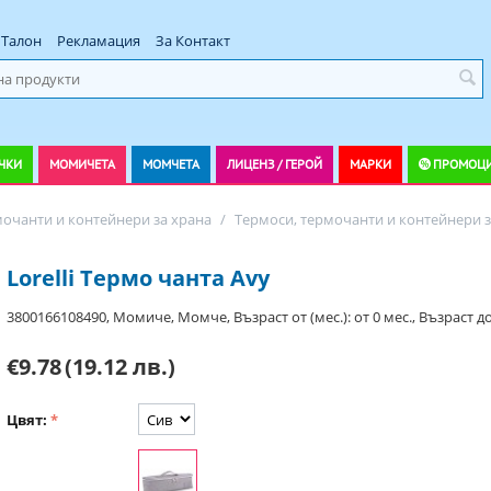
Талон
Рекламация
За Контакт
ЧКИ
МОМИЧЕТА
МОМЧЕТА
ЛИЦЕНЗ / ГЕРОЙ
МАРКИ
ПРОМОЦ
мочанти и контейнери за храна
/
Термоси, термочанти и контейнери за
Lorelli Термо чанта Avy
3800166108490, Момиче, Момче, Възраст от (мес.): от 0 мес., Възраст до:
€9.78
(19.12 лв.)
Цвят: