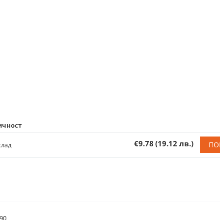
ичност
€9.78
(19.12 лв.)
ПО
клад
90