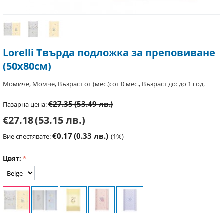
Lorelli Твърда подложка за преповиване
(50x80см)
Момиче, Момче, Възраст от (мес.): от 0 мес., Възраст до: до 1 год.
€27.35
(53.49 лв.)
Пазарна цена:
€27.18
(53.15 лв.)
€0.17
(0.33 лв.)
Вие спестявате:
(
1
%)
Цвят: