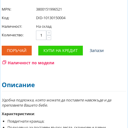
MPN:
3800151996521
Код:
DID-10130150004
Наличност:
На склад
+
Количество:
−
ПОРЪЧАЙ
КУПИ НА КРЕДИТ
Запази
Наличност по модели
Описание
Удобна подложка, която можете да поставите навсякъде и да
преповиете Вашето бебе.
Характеристики
:
Повдигнати краища;
Подходящо за поставян върху легла, скринове и равни