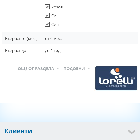
Розов
Сив
Син
Възраст от (мес.):
от
0
мес.
Възраст до:
до
1
год.
ОЩЕ ОТ РАЗДЕЛА
ПОДОБНИ
Клиенти