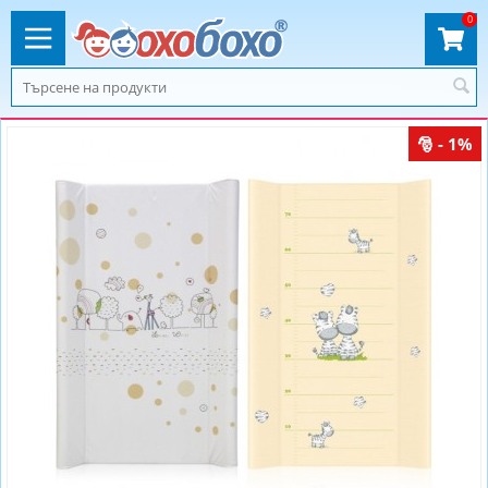
0
- 1%