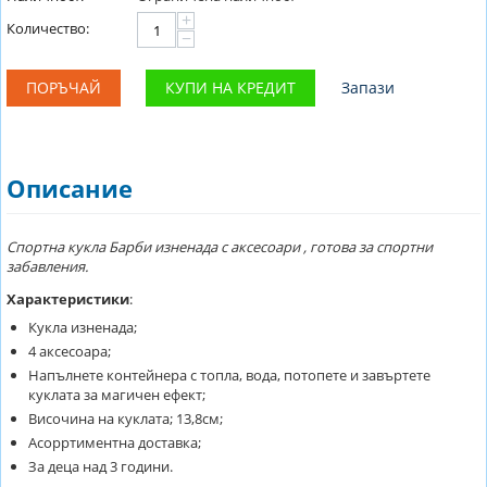
+
Количество:
−
ПОРЪЧАЙ
КУПИ НА КРЕДИТ
Запази
Описание
Спортна кукла Барби изненада с аксесоари , готова за спортни
забавления.
Характеристики
:
Кукла изненада;
4 аксесоара;
Напълнете контейнера с топла, вода, потопете и завъртете
куклата за магичен ефект;
Височина на куклата; 13,8см;
Асорртиментна доставка;
За деца над 3 години.