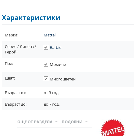
Характеристики
Марка:
Mattel
Серия / Лиценз /
Barbie
Герой:
Пол:
Момиче
Цвят:
Многоцветен
Възраст от:
от
3
год.
Възраст до:
до
7
год.
ОЩЕ ОТ РАЗДЕЛА
ПОДОБНИ