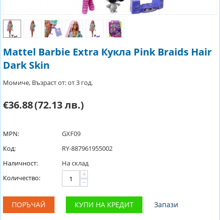
Mattel Barbie Extra Кукла Pink Braids Hair
Dark Skin
Момиче, Възраст от: от 3 год.
€36.88
(72.13 лв.)
MPN:
GXF09
Код:
RY-887961955002
Наличност:
На склад
+
Количество:
−
ПОРЪЧАЙ
КУПИ НА КРЕДИТ
Запази