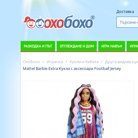
Доставка
РАЗХОДКА И ПЪТ
ОТГЛЕЖДАНЕ И ДОМ
ИГРА НАВЪН
ИГРА
ОхоБохо
/
Играчки
/
Кукли и бебета
/
Други видове ку
Mattel Barbie Extra Кукла с аксесоари Football Jersey