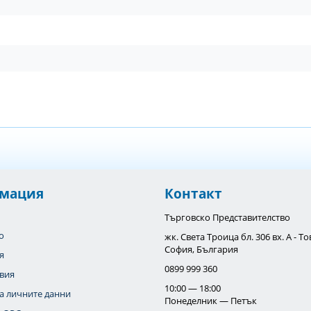
мация
Контакт
Търговско Представителство
o
жк. Света Троица бл. 306 вх. А - 
София, България
я
0899 999 360
вия
10:00 — 18:00
а личните данни
Понеделник — Петък