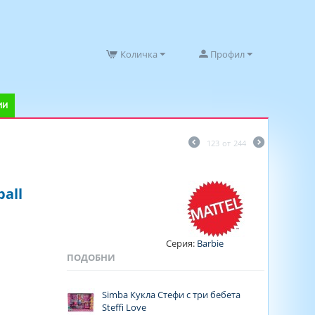
Количка
Профил
ИИ
123
от
244
ball
Серия:
Barbie
ПОДОБНИ
Simba Кукла Стефи с три бебета
Steffi Love