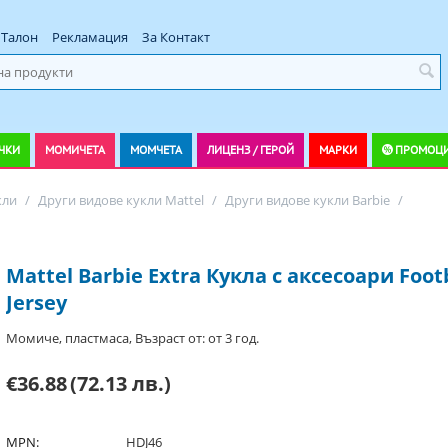
Талон
Рекламация
За Контакт
ЧКИ
МОМИЧЕТА
МОМЧЕТА
ЛИЦЕНЗ / ГЕРОЙ
МАРКИ
ПРОМОЦ
кли
/
Други видове кукли Mattel
/
Други видове кукли Barbie
/
Mattel Barbie Extra Кукла с аксесоари Foot
Jersey
Момиче, пластмаса, Възраст от: от 3 год.
€36.88
(72.13 лв.)
MPN:
HDJ46