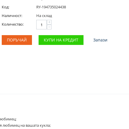
Код:
RY-194735024438
Наличност:
На склад
+
Количество:
−
ПОРЪЧАЙ
КУПИ НА КРЕДИТ
Запази
 любимец;
я любимец на вашата кукла;