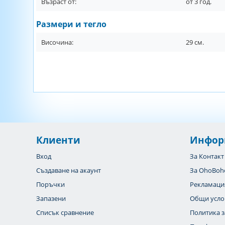
Възраст от:
от
3
год.
Размери и тегло
Височина:
29
см.
Клиенти
Инфор
Вход
За Контакт
Създаване на акаунт
За OhoBoh
Поръчки
Рекламаци
Запазени
Общи усло
Списък сравнение
Политика з