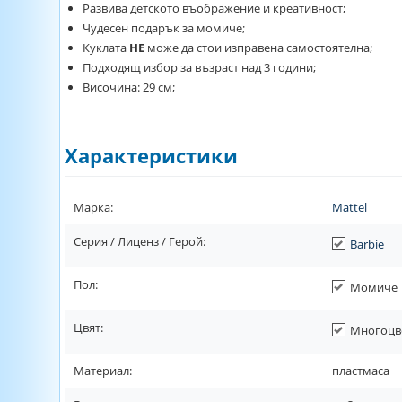
Развива детското въображение и креативност;
Чудесен подарък за момиче;
Куклата
НЕ
може да стои изправена самостоятелна;
Подходящ избор за възраст над 3 години;
Височина: 29 см;
Характеристики
Марка:
Mattel
Серия / Лиценз / Герой:
Barbie
Пол:
Момиче
Цвят:
Многоцв
Материал:
пластмаса