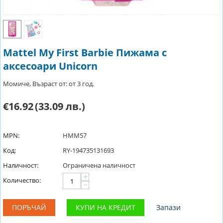
Mattel My First Barbie Пижама с
аксесоари Unicorn
Момиче, Възраст от: от 3 год.
€16.92
(33.09 лв.)
MPN:
HMM57
Код:
RY-194735131693
Наличност:
Ограничена наличност
+
Количество:
−
ПОРЪЧАЙ
КУПИ НА КРЕДИТ
Запази