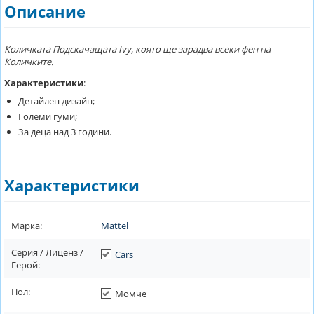
Описание
Количката Подскачащата Ivy, която ще зарадва всеки фен на
Количките.
Характеристики
:
Детайлен дизайн;
Големи гуми;
За деца над 3 години.
Характеристики
Марка:
Mattel
Серия / Лиценз /
Cars
Герой:
Пол:
Момче