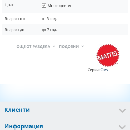
Цвят:
Многоцветен
Възраст от:
от
3
год.
Възраст до:
до
7
год.
ОЩЕ ОТ РАЗДЕЛА
ПОДОБНИ
Серия:
Cars
Клиенти
Информация