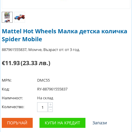
Mattel Hot Wheels Малка детска количка
Spider Mobile
887961555837, Момче, Възраст от: от 3 год.
€11.93
(23.33 лв.)
MPN:
DMC55
Код:
RY-887961555837
Наличност:
На склад
+
Количество:
−
ПОРЪЧАЙ
КУПИ НА КРЕДИТ
Запази