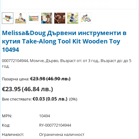
Melissa&Doug Дървени инструменти в
кутия Take-Along Tool Kit Wooden Toy
10494
000772104944, Момче, Дърво, Възраст от: от 3 год., Възраст до: до 5
год.
€23.98
(46.90 лв.)
Пазарна цена:
€23.95
(46.84 лв.)
€0.03
(0.05 лв.)
Вие спестявате:
(
0
%)
MPN:
10494
Код:
RY-000772104944
Наличност:
Ограничена наличност