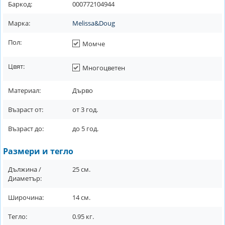
Баркод:
000772104944
Марка:
Melissa&Doug
Пол:
Момче
Цвят:
Многоцветен
Материал:
Дърво
Възраст от:
от
3
год.
Възраст до:
до
5
год.
Размери и тегло
Дължина /
25
см.
Диаметър:
Широчина:
14
см.
Тегло:
0.95
кг.