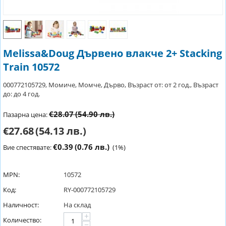
Melissa&Doug Дървено влакче 2+ Stacking
Train 10572
000772105729, Момиче, Момче, Дърво, Възраст от: от 2 год., Възраст
до: до 4 год.
€28.07
(54.90 лв.)
Пазарна цена:
€27.68
(54.13 лв.)
€0.39
(0.76 лв.)
Вие спестявате:
(
1
%)
MPN:
10572
Код:
RY-000772105729
Наличност:
На склад
+
Количество:
−