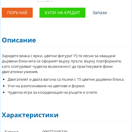
ПОРЪЧАЙ
КУПИ НА КРЕДИТ
Запази
Описание
Заредете влака с ярки, цветни фигури! 15-те лесни за хващане
дървени блокчета се оформят върху пръти, върху платформите,
като осигуряват чудесна възможност да практикувате фини
двигателни умения.
Двигателят и двата вагона са пълни с 15 цветни дървени блока.
Учи на разпознаване на цветове и форми.
Чудесна игра за координация на ръцете и очите.
Характеристики
Баркод:
000772105729