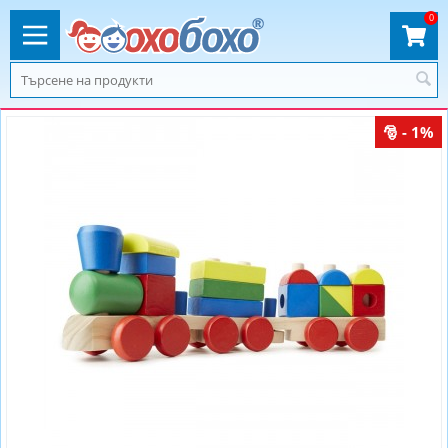
0
- 1%