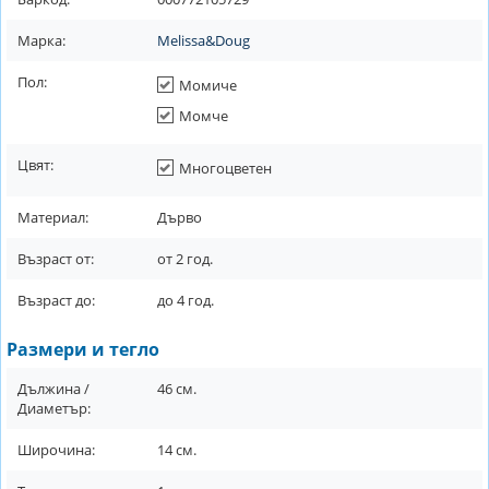
Марка:
Melissa&Doug
Пол:
Момиче
Момче
Цвят:
Многоцветен
Материал:
Дърво
Възраст от:
от
2
год.
Възраст до:
до
4
год.
Размери и тегло
Дължина /
46
см.
Диаметър:
Широчина:
14
см.