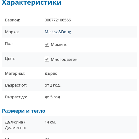
Характеристики
Баркод:
000772106566
Марка:
Melissa&Doug
Пол:
Момиче
Цвят:
Многоцветен
Материал:
Дърво
Възраст от:
от
2
год.
Възраст до:
до
5
год.
Размери и тегло
Дължина /
14
см.
Диаметър: