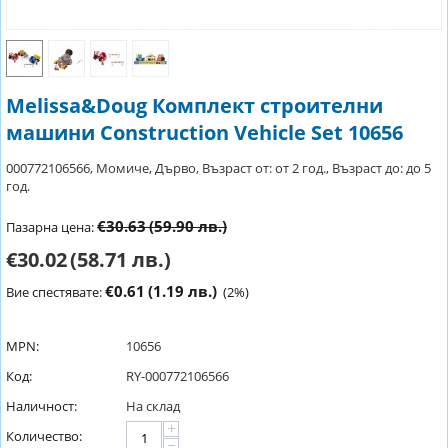
Melissa&Doug Комплект строителни
машини Construction Vehicle Set 10656
000772106566, Момиче, Дърво, Възраст от: от 2 год., Възраст до: до 5
год.
€30.63
(59.90 лв.)
Пазарна цена:
€30.02
(58.71 лв.)
€0.61
(1.19 лв.)
Вие спестявате:
(
2
%)
MPN:
10656
Код:
RY-000772106566
Наличност:
На склад
+
Количество:
−