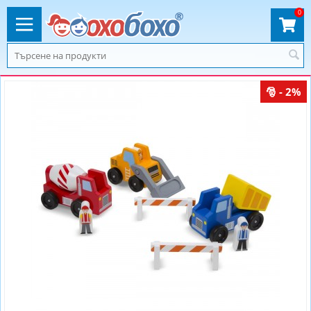
0
- 2%