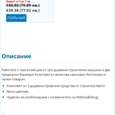
Construction Zone 19407
Възраст: от 3 до 7 год.
€40.85
(79.89 лв.)
€39.38
(77.02 лв.)
ПОРЪЧАЙ
Описание
Работете с тази колекция от три дървени строителни машини и две
предпазни бариери! Комплектът включва самосвал, бетоновоз и
челен товарач.
Комплект от 3 дървени превозни средства от строителството.
Ярки цветове.
Чудесен за комбиниране с килимчетата на Melissa&Doug.