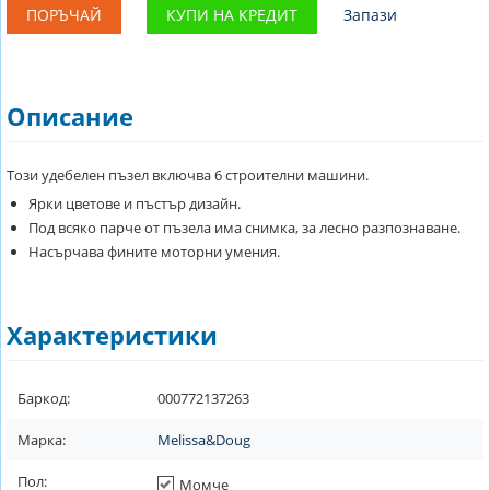
ПОРЪЧАЙ
КУПИ НА КРЕДИТ
Запази
Описание
Този удебелен пъзел включва 6 строителни машини.
Ярки цветове и пъстър дизайн.
Под всяко парче от пъзела има снимка, за лесно разпознаване.
Насърчава фините моторни умения.
Характеристики
Баркод:
000772137263
Марка:
Melissa&Doug
Пол:
Момче