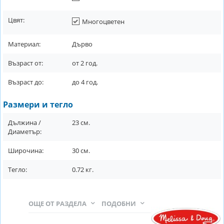
Цвят:
Многоцветен
Материал:
Дърво
Възраст от:
от
2
год.
Възраст до:
до
4
год.
Размери и тегло
Дължина /
23
см.
Диаметър:
Широчина:
30
см.
Тегло:
0.72
кг.
ОЩЕ ОТ РАЗДЕЛА
ПОДОБНИ