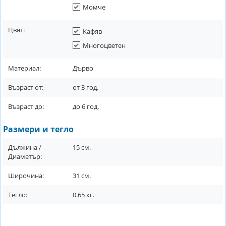
Момче
Цвят:
Кафяв
Многоцветен
Материал:
Дърво
Възраст от:
от
3
год.
Възраст до:
до
6
год.
Размери и тегло
Дължина /
15
см.
Диаметър:
Широчина:
31
см.
Тегло:
0.65
кг.