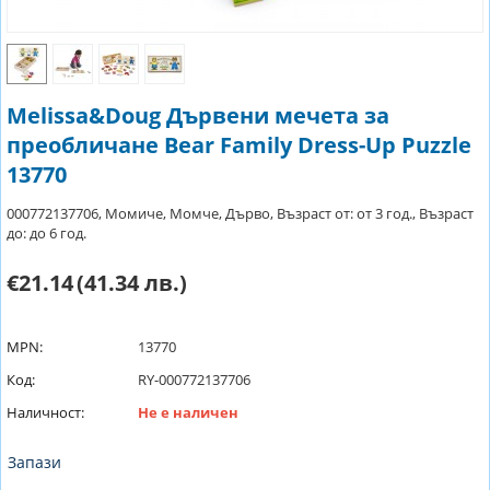
Melissa&Doug Дървени мечeта за
преобличане Bear Family Dress-Up Puzzle
13770
000772137706, Момиче, Момче, Дърво, Възраст от: от 3 год., Възраст
до: до 6 год.
€21.14
(41.34 лв.)
MPN:
13770
Код:
RY-000772137706
Наличност:
Не е наличен
Запази