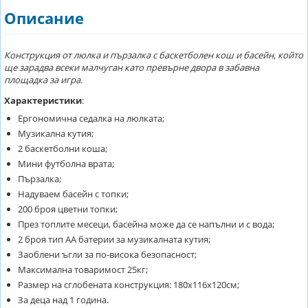
Описание
Конструкция от люлка и пързалка с баскетболен кош и басейн, който
ще зарадва всеки малчуган като превърне двора в забавна
площадка за игра.
Характеристики
:
Ергономична седалка на люлката;
Музикална кутия;
2 баскетболни коша;
Мини футболна врата;
Пързалка;
Надуваем басейн с топки;
200 броя цветни топки;
През топлите месеци, басейна може да се напълни и с вода;
2 броя тип АА батерии за музикалната кутия;
Заоблени ъгли за по-висока безопасност;
Максимална товаримост 25кг;
Размер на сглобената конструкция: 180х116х120см;
За деца над 1 година.