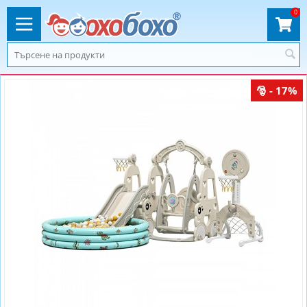
0
- 17%