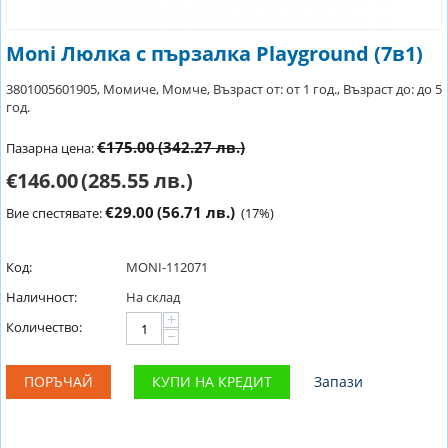
Moni Люлка с пързалка Playground (7в1)
3801005601905, Момиче, Момче, Възраст от: от 1 год., Възраст до: до 5
год.
€175.00
(342.27 лв.)
Пазарна цена:
€146.00
(285.55 лв.)
€29.00
(56.71 лв.)
Вие спестявате:
(
17
%)
Код:
MONI-112071
Наличност:
На склад
+
Количество:
−
ПОРЪЧАЙ
КУПИ НА КРЕДИТ
Запази