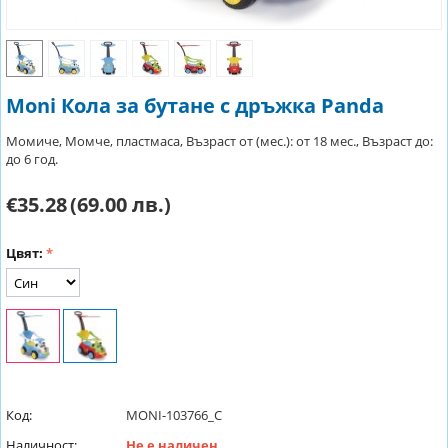
Moni Кола за бутане с дръжка Panda
Момиче, Момче, пластмаса, Възраст от (мес.): от 18 мес., Възраст до:
до 6 год.
€35.28
(69.00 лв.)
Цвят:
Код:
MONI-103766_C
Наличност:
Не е наличен