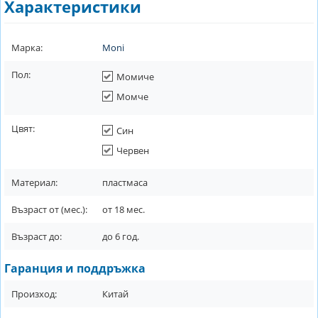
Характеристики
Марка:
Moni
Пол:
Момиче
Момче
Цвят:
Син
Червен
Материал:
пластмаса
Възраст от (мес.):
от
18
мес.
Възраст до:
до
6
год.
Гаранция и поддръжка
Произход:
Китай