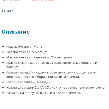
Запази
Описание
Кола за бутане от Moni;
За деца от 18 до 72 месеца;
Максимално натоварване до 25 килограма;
Красив дизайн, допринасящ за развитието на моториката и
баланса;
Колата има удобни седалка, облегалка, сенник, родителски
контрол, предпазен борд и поставки за крачета;
Бутони със забавни мелодии;
Нужни са батерии 2 х АА 1.5V, които не са включени в комплекта;
Размери на продукта: 87.5 x 44 x 86.5 сантиметра.