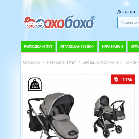
Доставка
РАЗХОДКА И ПЪТ
ОТГЛЕЖДАНЕ И ДОМ
ИГРА НАВЪН
ИГРА
ОхоБохо
/
Разходка и път
/
Бебешки Колички
/
Комбин
- 17%