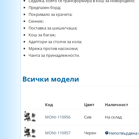
Седалка, която се трансформира в кош за новородено;
Предпазен борд;
Покривало за крачета;
Сенник;
Поставка за шише/чаша;
Кош за багаж;
Адаптори за столче за кола;
Мрежа против насокоми;
Чанта за принадлежности.
Всички модели
Код
Цвят
Наличност
MONI-110956
Сив
На склад
MONI-110957
Черен
Непотвърдена 