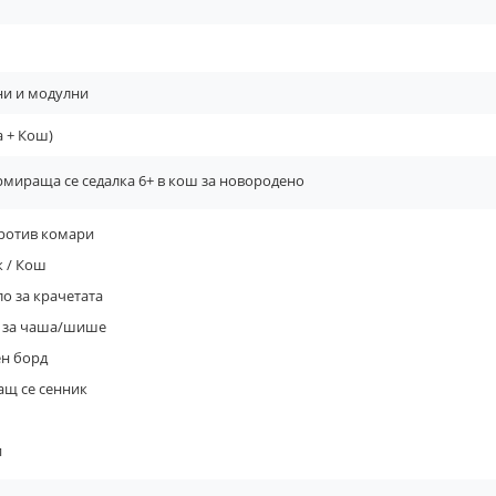
и и модулни
а + Кош)
мираща се седалка 6+ в кош за новородено
ротив комари
 / Кош
о за крачетата
а за чаша/шише
н борд
щ се сенник
и