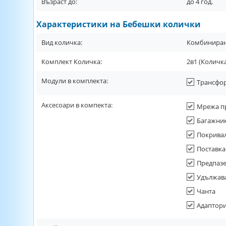
Възраст до:
до
4
год.
Характеристики на Бебешки колички
Вид количка:
Комбиниран
Комплект Количка:
2в1 (Количк
Модули в комплекта:
Трансфор
Аксесоари в компекта:
Mрежа п
Багажник
Покривал
Поставк
Предпазе
Удължава
Чанта
Адаптор