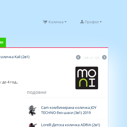
Количка
Профил
ИИ
личка Kali (2в1)
108
от
129
 до 4 год.,
ПОДОБНИ
Cam комбинирана количка JOY
TECHNO без шаси (3в1) 2019
Lorelli Детска количка ADRIA (2в1)