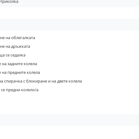
четриколка
не на облегалката
не на дръжката
а се седалка
 на задните колела
 на предните колела
а спирачка с блокиране и на двете колела
се предни колело/а