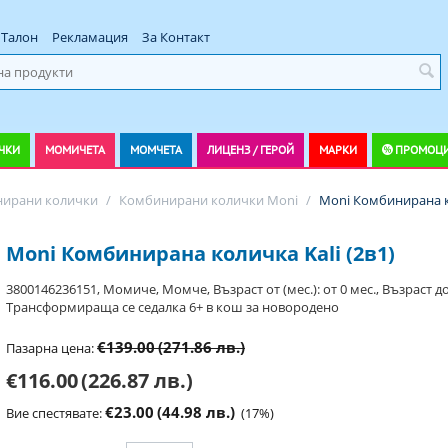
Талон
Рекламация
За Контакт
ЧКИ
МОМИЧЕТА
МОМЧЕТА
ЛИЦЕНЗ / ГЕРОЙ
МАРКИ
ПРОМОЦ
ирани колички
/
Комбинирани колички Moni
/
Moni Комбинирана ко
Moni Комбинирана количка Kali (2в1)
3800146236151, Момиче, Момче, Възраст от (мес.): от 0 мес., Възраст до:
Трансформираща се седалка 6+ в кош за новородено
€139.00
(271.86 лв.)
Пазарна цена:
€116.00
(226.87 лв.)
€23.00
(44.98 лв.)
Вие спестявате:
(
17
%)