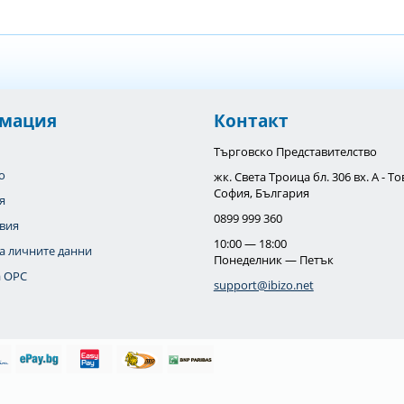
мация
Контакт
Търговско Представителство
o
жк. Света Троица бл. 306 вх. А - 
София, България
я
0899 999 360
вия
10:00 — 18:00
а личните данни
Понеделник — Петък
 OPC
support@ibizo.net