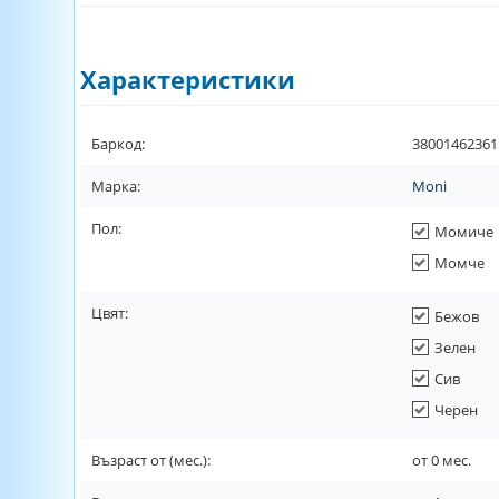
Характеристики
Баркод:
38001462361
Марка:
Moni
Пол:
Момиче
Момче
Цвят:
Бежов
Зелен
Сив
Черен
Възраст от (мес.):
от
0
мес.