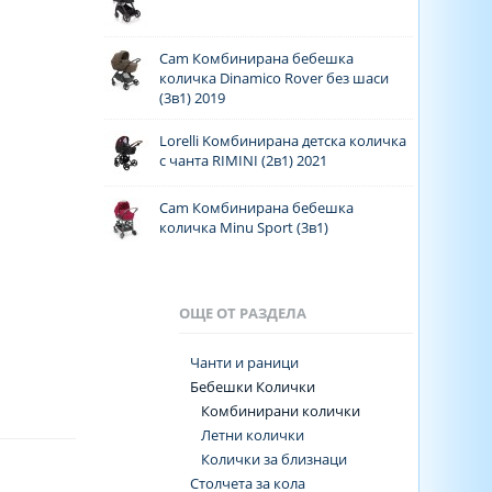
Cam Комбинирана бебешка
количка Dinamico Rover без шаси
(3в1) 2019
Lorelli Kомбинирана детска количка
с чанта RIMINI (2в1) 2021
Cam Комбинирана бебешка
количка Minu Sport (3в1)
ОЩЕ ОТ РАЗДЕЛА
Чанти и раници
Бебешки Колички
Комбинирани колички
Летни колички
Колички за близнаци
Столчета за кола