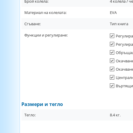
Брой колела:
4 колела / 
Материал на колелата:
EVA
Сгъване:
Тип книга
Функции и регулиране:
Регулира
Регулира
Обръщащ
Окачване
Окачване
Централн
Въртящи 
Размери и тегло
Тегло:
8.4
кг.