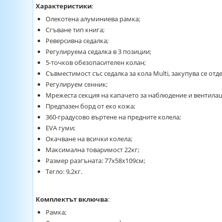
Характеристики
:
Олекотена алуминиева рамка;
Сгъване тип книга;
Реверсивна седалка;
Регулируема седалка в 3 позиции;
5-точков обезопасителен колан;
Съвместимост със седалка за кола Multi, закупува се отд
Регулируем сенник;
Мрежеста секция на капачето за наблюдение и вентилац
Предпазен борд от еко кожа;
360-градусово въртене на предните колела;
EVA гуми;
Окачване на всички колела;
Максимална товаримост 22кг;
Размер разгъната: 77х58х109см;
Тегло: 9,2кг.
Комплектът включва
:
Рамка;