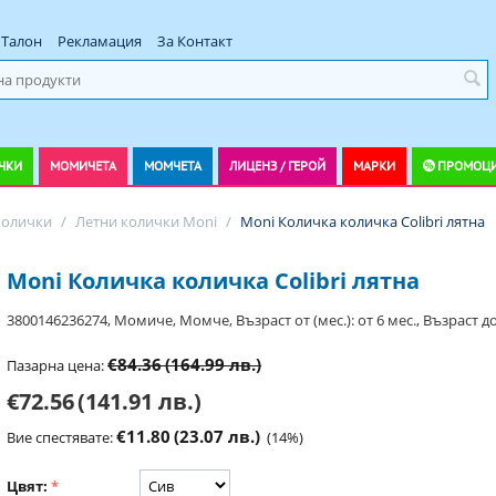
Талон
Рекламация
За Контакт
ЧКИ
МОМИЧЕТА
МОМЧЕТА
ЛИЦЕНЗ / ГЕРОЙ
МАРКИ
ПРОМОЦ
колички
/
Летни колички Moni
/
Moni Количка количка Colibri лятна
Moni Количка количка Colibri лятна
3800146236274, Момиче, Момче, Възраст от (мес.): от 6 мес., Възраст до:
€84.36
(164.99 лв.)
Пазарна цена:
€72.56
(141.91 лв.)
€11.80
(23.07 лв.)
Вие спестявате:
(
14
%)
Цвят: