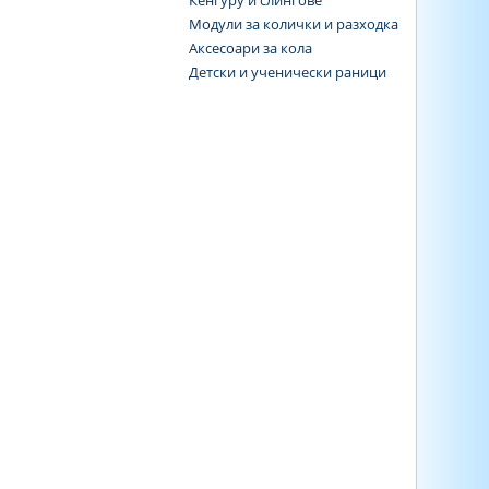
Кенгуру и слингове
Модули за колички и разходка
Аксесоари за кола
Детски и ученически раници