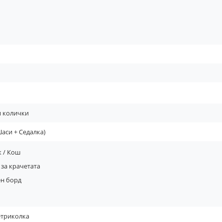
и колички
аси + Седалка)
 / Кош
 за крачетата
н борд
четриколка