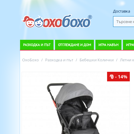
Доставка
РАЗХОДКА И ПЪТ
ОТГЛЕЖДАНЕ И ДОМ
ИГРА НАВЪН
ИГРА
ОхоБохо
/
Разходка и път
/
Бебешки Колички
/
Летни 
- 14%