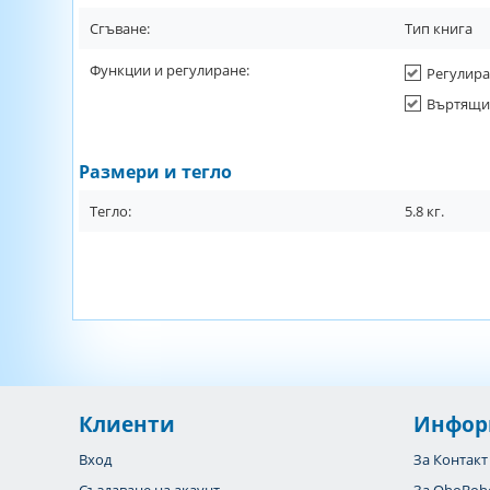
Сгъване:
Тип книга
Функции и регулиране:
Регулира
Въртящи 
Размери и тегло
Тегло:
5.8
кг.
Клиенти
Инфор
Вход
За Контакт