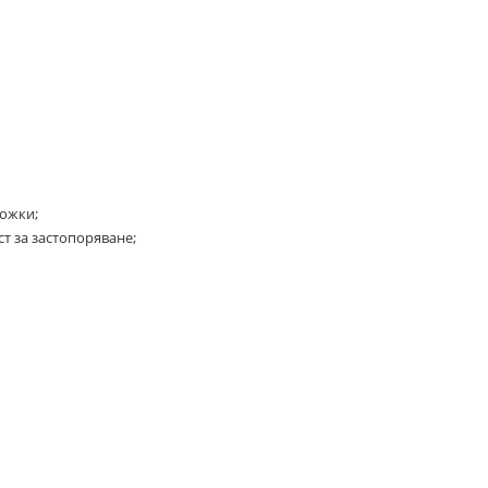
ложки;
т за застопоряване;