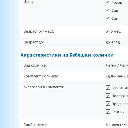
Цвят:
Розов
Сив
Син
Възраст от (мес.):
от
6
мес.
Възраст до:
до
4
год.
Характеристики на Бебешки колички
Вид количка:
Летни / Лек
Комплект Количка:
Единични (Ш
Аксесоари в компекта:
Багажник
Поставка
Предпазе
Сенник
Брой колела:
4 колела / 