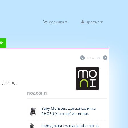
Количка
Профил
ИИ
82
от
99
 до 4 год.
ПОДОБНИ
Baby Monsters Детска количка
PHOENIX лятна без сенник
Cam Детска количка Cubo лятна