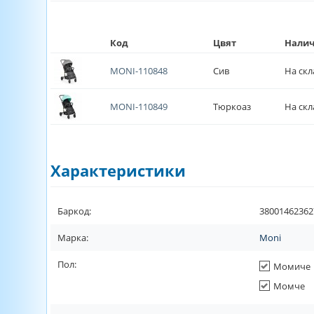
Код
Цвят
Налич
MONI-110848
Сив
На скл
MONI-110849
Тюркоаз
На скл
Характеристики
Баркод:
38001462362
Марка:
Moni
Пол:
Момиче
Момче