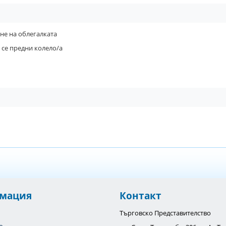
не на облегалката
се предни колело/а
мация
Контакт
Търговско Представителство