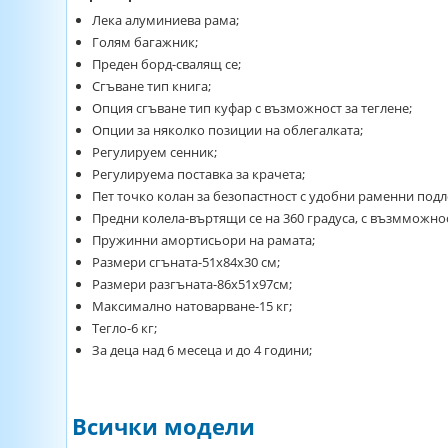
Лека алуминиева рама;
Голям багажник;
Преден борд-свалящ се;
Сгъване тип книга;
Опция сгъване тип куфар с възможност за теглене;
Опции за няколко позиции на облегалката;
Регулируем сенник;
Регулируема поставка за крачета;
Пет точко колан за безопастност с удобни раменни под
Предни колела-въртящи се на 360 градуса, с възмможнос
Пружинни амортисьори на рамата;
Размери сгъната-51x84x30 см;
Размери разгъната-86x51x97см;
Максимално натоварване-15 кг;
Тегло-6 кг;
За деца над 6 месеца и до 4 години;
Всички модели