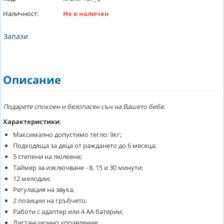
Наличност:
Не е наличен
Запази
Описание
Подарете спокоен и безопасен сън на Вашето бебе.
Характеристики
:
Максимално допустимо тегло: 9кг;
Подходяща за деца от раждането до 6 месеца;
5 степени на люлеене;
Таймер за изключване - 8, 15 и 30 минути;
12 мелодии;
Регулация на звука;
2 позиции на гръбчето;
Работи с адаптер или 4 АА батерии;
Дистанционно управление;