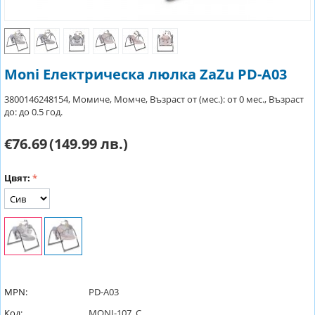
Moni Електрическа люлка ZaZu PD-A03
3800146248154, Момиче, Момче, Възраст от (мес.): от 0 мес., Възраст
до: до 0.5 год.
€76.69
(149.99 лв.)
Цвят:
MPN:
PD-A03
Код:
MONI-107_C