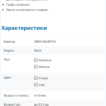
Гриф с играчки;
Лесно и компактно сгъване.
Характеристики
Баркод:
3800146248154
Марка:
Moni
Пол:
Момиче
Момче
Цвят:
Розов
Сив
Възраст от (мес.):
от
0
мес.
Възраст до:
до
0.5
год.