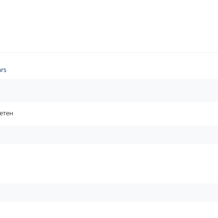
rs
етен