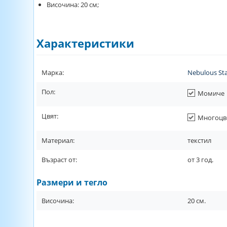
Височина: 20 см;
Характеристики
Марка:
Nebulous Sta
Пол:
Момиче
Цвят:
Многоцв
Материал:
текстил
Възраст от:
от
3
год.
Размери и тегло
Височина:
20
см.