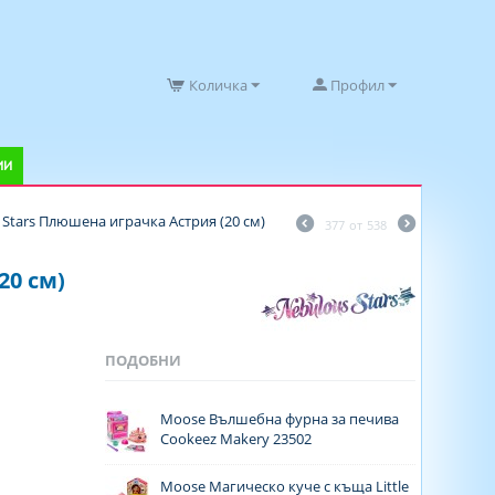
Количка
Профил
ИИ
 Stars Плюшена играчка Астрия (20 см)
377
от
538
20 см)
ПОДОБНИ
Moose Вълшебна фурна за печива
Cookeez Makery 23502
Moose Магическо куче с къща Little