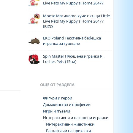
Live Pets My Puppy's Home 26477
Moose Магическо куче с къща Little
Live Pets My Puppy's Home 26477
IBIZO
EKO Poland Текстилна бебешка
играчка за гушкане
Spin Master Плюшена играчка P.
Lushes Pets (15см)
ОЩЕ ОТ РАЗДЕЛА
Фигури и герои
Домакинство и професии
Игри и пъзели
Интерактивни и плюшени играчки
Интерактивни животинки
Разказвачи на приказки