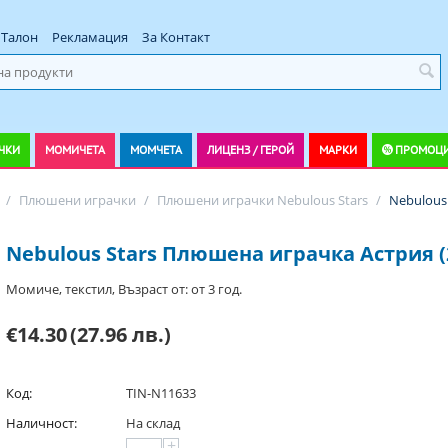
Талон
Рекламация
За Контакт
ЧКИ
МОМИЧЕТА
МОМЧЕТА
ЛИЦЕНЗ / ГЕРОЙ
МАРКИ
ПРОМОЦ
/
Плюшени играчки
/
Плюшени играчки Nebulous Stars
/
Nebulous
Nebulous Stars Плюшена играчка Астрия (
Момиче, текстил, Възраст от: от 3 год.
€14.30
(27.96 лв.)
Код:
TIN-N11633
Наличност:
На склад
+