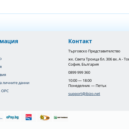
мация
Контакт
Търговско Представителство
o
жк. Света Троица бл. 306 вх. А - 
София, България
я
0899 999 360
вия
10:00 — 18:00
а личните данни
Понеделник — Петък
 OPC
support@ibizo.net