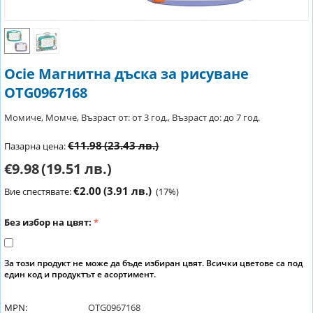
Ocie Магнитна дъска за рисуване
OTG0967168
Момиче, Момче, Възраст от: от 3 год., Възраст до: до 7 год.
€11.98
(23.43 лв.)
Пазарна цена:
€9.98
(19.51 лв.)
€2.00
(3.91 лв.)
Вие спестявате:
(
17
%)
Без избор на цвят:
За този продукт не може да бъде избиран цвят. Всички цветове са под
един код и продуктът е асортимент.
MPN:
OTG0967168