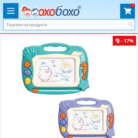
0
- 17%