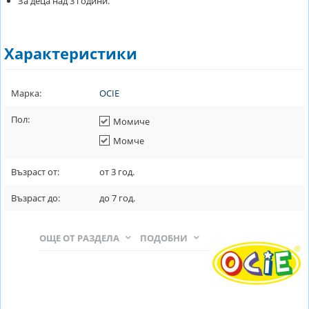
За деца над 3 години.
Характеристики
Марка:
OCIE
Пол:
Момиче
Момче
Възраст от:
от
3
год.
Възраст до:
до
7
год.
ОЩЕ ОТ РАЗДЕЛА
ПОДОБНИ