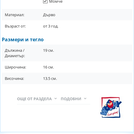
Момче
Материал:
Дърво
Възраст от:
от
3
год.
Размери и тегло
Дължина /
19
см.
Диаметър:
Широчина:
16
см.
Височина:
13.5
см.
ОЩЕ ОТ РАЗДЕЛА
ПОДОБНИ