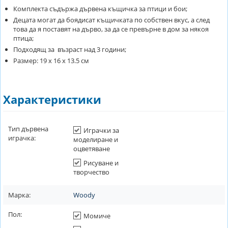
Комплекта съдържа дървена къщичка за птици и бои;
Децата могат да боядисат къщичката по собствен вкус, а след
това да я поставят на дърво, за да се превърне в дом за някоя
птица;
Подходящ за възраст над 3 години;
Размер: 19 х 16 х 13.5 см
Характеристики
Тип дървена
Играчки за
играчка:
моделиране и
оцветяване
Рисуване и
творчество
Марка:
Woody
Пол:
Момиче