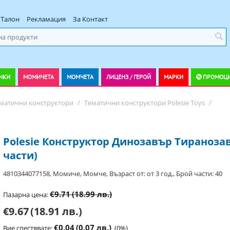
Талон
Рекламация
За Контакт
ЧКИ
МОМИЧЕТА
МОМЧЕТА
ЛИЦЕНЗ / ГЕРОЙ
МАРКИ
ПРОМОЦ
матични конструктори
/
Тематични конструктори Polesie Toys
/
Polesie Конструктор Динозавър Тиранозав
части)
4810344077158, Момиче, Момче, Възраст от: от 3 год., Брой части: 40
€9.71
(18.99 лв.)
Пазарна цена:
€9.67
(18.91 лв.)
€0.04
(0.07 лв.)
Вие спестявате:
(
0
%)