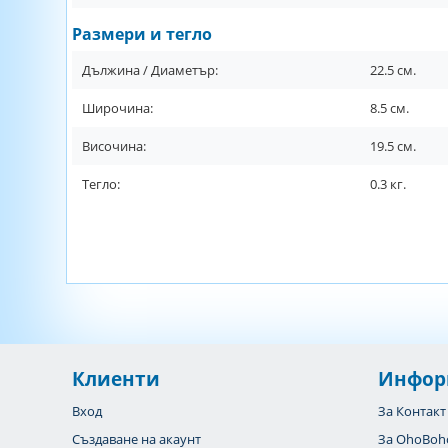
Размери и тегло
Дължина / Диаметър:
22.5
см.
Широчина:
8.5
см.
Височина:
19.5
см.
Тегло:
0.3
кг.
Клиенти
Инфор
Вход
За Контакт
Създаване на акаунт
За OhoBoh