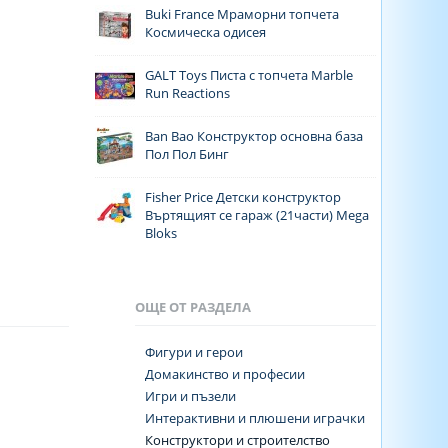
Buki France Мраморни топчета
Космическа одисея
GALT Toys Писта с топчета Marble
Run Reactions
Ban Bao Конструктор основна база
Пол Пол Бинг
Fisher Price Детски конструктор
Въртящият се гараж (21части) Mega
Bloks
ОЩЕ ОТ РАЗДЕЛА
Фигури и герои
Домакинство и професии
Игри и пъзели
Интерактивни и плюшени играчки
Конструктори и строителство