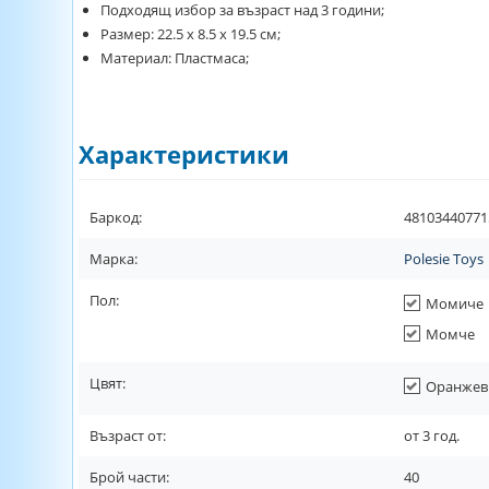
Подходящ избор за възраст над 3 години;
Размер: 22.5 х 8.5 х 19.5 см;
Материал: Пластмаса;
Характеристики
Баркод:
48103440771
Марка:
Polesie Toys
Пол:
Момиче
Момче
Цвят:
Оранжев
Възраст от:
от
3
год.
Брой части:
40