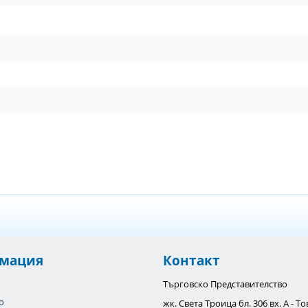
мация
Контакт
Търговско Представителство
o
жк. Света Троица бл. 306 вх. А - 