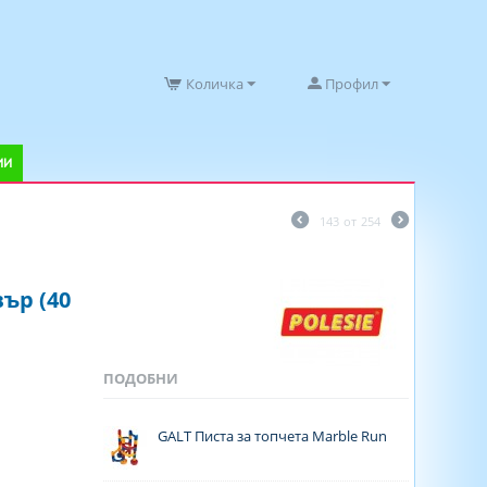
Количка
Профил
ИИ
143
от
254
ър (40
ПОДОБНИ
GALT Писта за топчета Marble Run