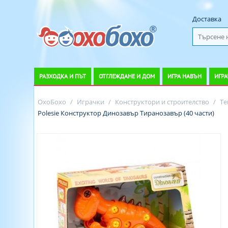
Доставка
РАЗХОДКА И ПЪТ
ОТГЛЕЖДАНЕ И ДОМ
ИГРА НАВЪН
ИГРА
ОхоБохо
/
Играчки
/
Конструктори и строителство
/
Те
Polesie Конструктор Динозавър Тиранозавър (40 части)