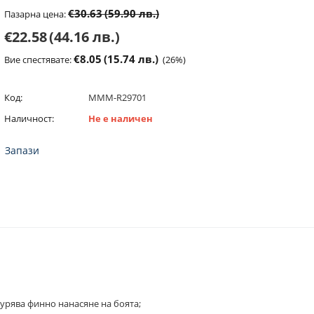
€30.63
(59.90 лв.)
Пазарна цена:
€22.58
(44.16 лв.)
€8.05
(15.74 лв.)
Вие спестявате:
(
26
%)
Код:
MMM-R29701
Наличност:
Не е наличен
Запази
гурява финно нанасяне на боята;