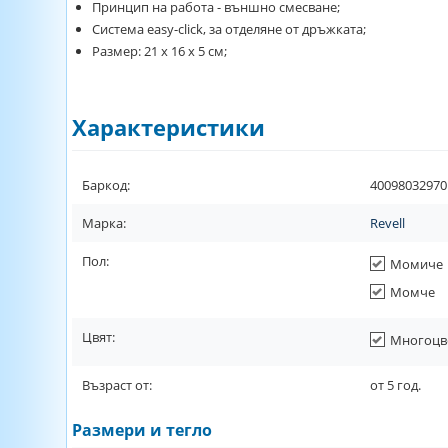
Принцип на работа - външно смесване;
Система easy-click, за отделяне от дръжката;
Размер: 21 х 16 х 5 см;
Характеристики
Баркод:
40098032970
Марка:
Revell
Пол:
Момиче
Момче
Цвят:
Многоцв
Възраст от:
от
5
год.
Размери и тегло