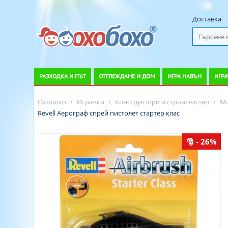
Доставка
РАЗХОДКА И ПЪТ
ОТГЛЕЖДАНЕ И ДОМ
ИГРА НАВЪН
ИГРА
ОхоБохо
/
Играчки
/
Конструктори и строителство
/
Мо
Revell Аерограф спрей пистолет стартер клас
- 26%