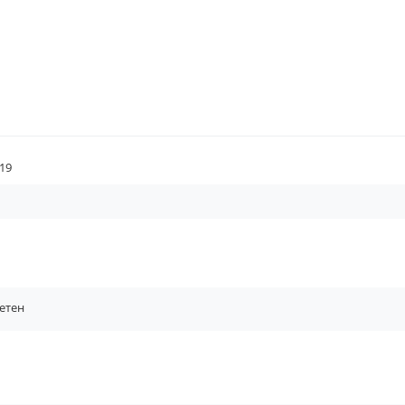
19
етен