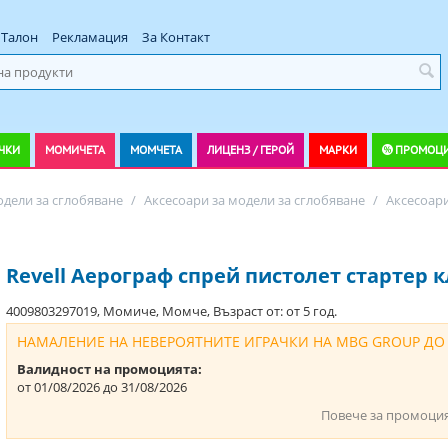
Талон
Рекламация
За Контакт
ЧКИ
МОМИЧЕТА
МОМЧЕТА
ЛИЦЕНЗ / ГЕРОЙ
МАРКИ
ПРОМОЦ
дели за сглобяване
/
Аксесоари за модели за сглобяване
/
Аксесоари
Revell Аерограф спрей пистолет стартер к
4009803297019, Момиче, Момче, Възраст от: от 5 год.
НАМАЛЕНИЕ НА НЕВЕРОЯТНИТЕ ИГРАЧКИ НА MBG GROUP ДО
Валидност на промоцията:
от 01/08/2026 до 31/08/2026
Повече за промоци