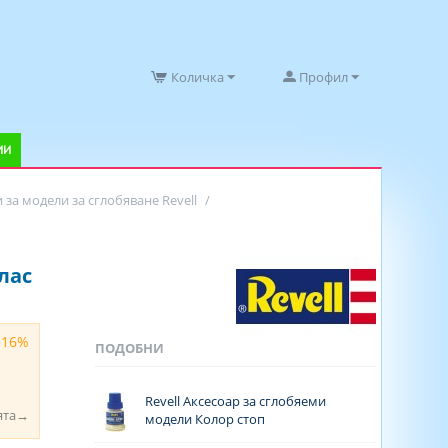
Количка
Профил
ИИ
 за модели за сглобяване Revell
/
лас
 16%
ПОДОБНИ
Revell Аксесоар за сглобяеми
ята→
модели Колор стоп