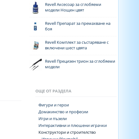
Revell Аксесоар за сглобяеми
модели Нощен цвят
Rеvell Препарат за премахване на
боя
Revell Комплект за състаряване с
включени шест цвята
Revell Прецизен трион за сглобяеми
модели
ОЩЕ ОТ РАЗДЕЛА
Фигури и герои
Домакинство и професии
Игри и пъзели
Интерактивни и плюшени играчки
Конструктори и строителство