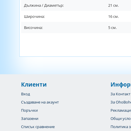
Дължина / Диаметър:
21
см.
Широчина:
16
см.
Височина:
5
см.
Клиенти
Инфор
Вход
За Контакт
Създаване на акаунт
За OhoBoh
Поръчки
Рекламаци
Запазени
Общи усло
Списък сравнение
Политика з