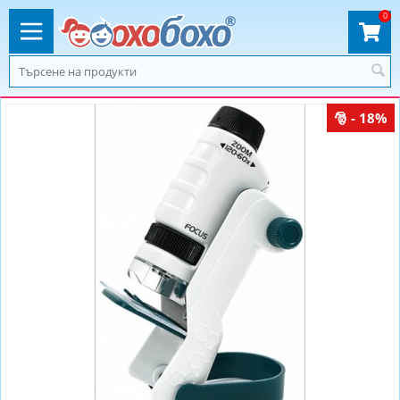
0
- 18%