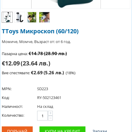
TToys Микроскоп (60/120)
Момиче, Момче, Възраст от: от 6 год.
€14.78
(28.90 лв.)
Пазарна цена:
€12.09
(23.64 лв.)
€2.69
(5.26 лв.)
Вие спестявате:
(
18
%)
MPN:
SD223
Код:
RY-502123461
Наличност:
На склад
+
Количество:
−
ПОРЪЧАЙ
КУПИ НА КРЕДИТ
Запази