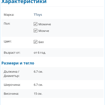
Характеристики
Марка:
TToys
Пол:
Момиче
Момче
Цвят:
Бял
Възраст от:
от
6
год.
Размери и тегло
Дължина /
6.7
см.
Диаметър:
Широчина:
6.7
см.
Височина:
15
см.