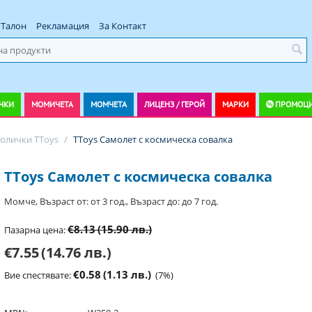
Талон
Рекламация
За Контакт
ЧКИ
МОМИЧЕТА
МОМЧЕТА
ЛИЦЕНЗ / ГЕРОЙ
МАРКИ
ПРОМОЦ
олички TToys
/
TToys Самолет с космическа совалка
TToys Самолет с космическа совалка
Момче, Възраст от: от 3 год., Възраст до: до 7 год.
€8.13
(15.90 лв.)
Пазарна цена:
€7.55
(14.76 лв.)
€0.58
(1.13 лв.)
Вие спестявате:
(
7
%)