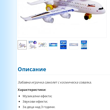
Описание
Забавна играчка самолет с космическа совалка.
Характеристики
:
Музикални ефекти;
Звукови ефекти;
За деца над 3 години.