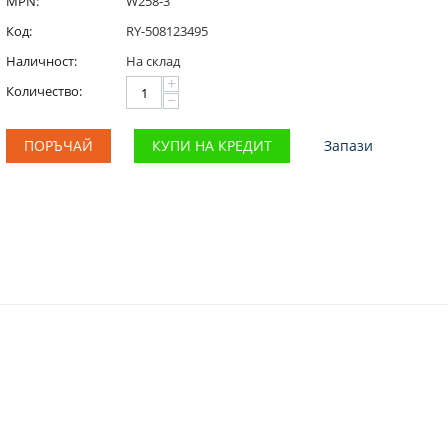
MPN:
W258-3
Код:
RY-508123495
Наличност:
На склад
+
Количество:
−
ПОРЪЧАЙ
КУПИ НА КРЕДИТ
Запази