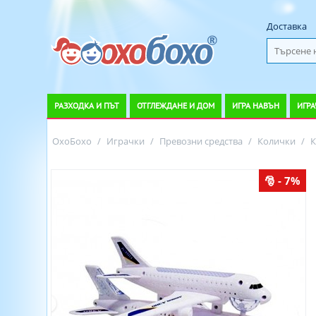
Доставка
РАЗХОДКА И ПЪТ
ОТГЛЕЖДАНЕ И ДОМ
ИГРА НАВЪН
ИГРА
ОхоБохо
/
Играчки
/
Превозни средства
/
Колички
/
К
- 7%