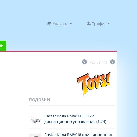
Количка
Профил
ИИ
423
от
443
ПОДОБНИ
Rastar Кола BMW M3 GT2 с
дистанционно управление (1:24)
Rastar Кола BMW I8 с дистанционно