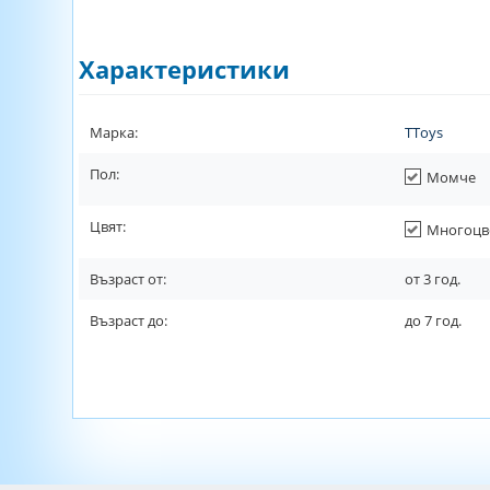
Характеристики
Марка:
TToys
Пол:
Момче
Цвят:
Многоцв
Възраст от:
от
3
год.
Възраст до:
до
7
год.