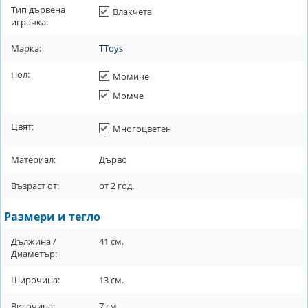
Тип дървена
Влакчета
играчка:
Марка:
TToys
Пол:
Момиче
Момче
Цвят:
Многоцветен
Материал:
Дърво
Възраст от:
от
2
год.
Размери и тегло
Дължина /
41
см.
Диаметър:
Широчина:
13
см.
Височина:
7
см.