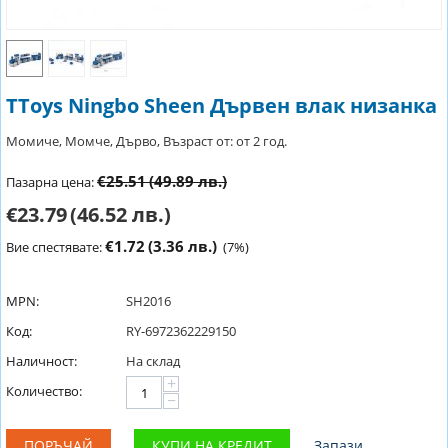
TToys Ningbo Sheen Дървен влак низанка
Момиче, Момче, Дърво, Възраст от: от 2 год.
€25.51
(49.89 лв.)
Пазарна цена:
€23.79
(46.52 лв.)
€1.72
(3.36 лв.)
Вие спестявате:
(
7
%)
MPN:
SH2016
Код:
RY-6972362229150
Наличност:
На склад
+
Количество:
−
ПОРЪЧАЙ
КУПИ НА КРЕДИТ
Запази