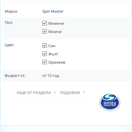
Марка:
Spin Master
Пол:
Момиче
Момче
Цвят:
Син
Жълт
Оранжев
Възраст от:
от
12
год.
ОЩЕ ОТ РАЗДЕЛА
ПОДОБНИ