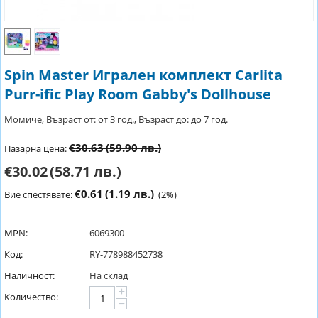
Spin Master Игрален комплект Carlita
Purr-ific Play Room Gabby's Dollhouse
Момиче, Възраст от: от 3 год., Възраст до: до 7 год.
€30.63
(59.90 лв.)
Пазарна цена:
€30.02
(58.71 лв.)
€0.61
(1.19 лв.)
Вие спестявате:
(
2
%)
MPN:
6069300
Код:
RY-778988452738
Наличност:
На склад
+
Количество:
−