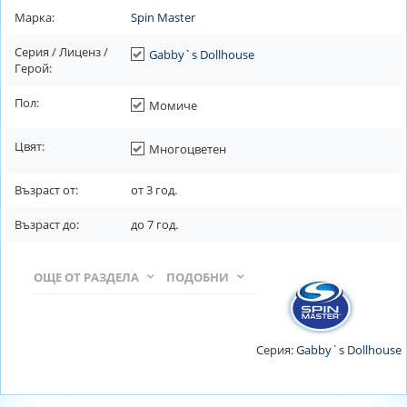
Марка:
Spin Master
Серия / Лиценз /
Gabby`s Dollhouse
Герой:
Пол:
Момиче
Цвят:
Многоцветен
Възраст от:
от
3
год.
Възраст до:
до
7
год.
ОЩЕ ОТ РАЗДЕЛА
ПОДОБНИ
Серия:
Gabby`s Dollhouse