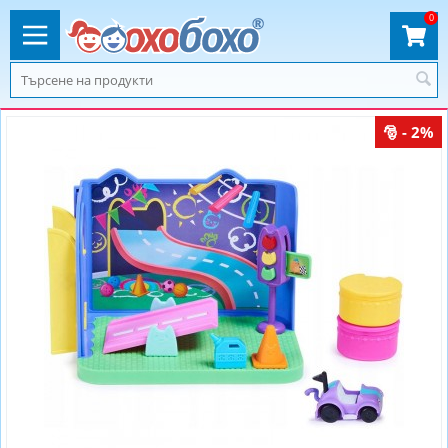
0
- 2%