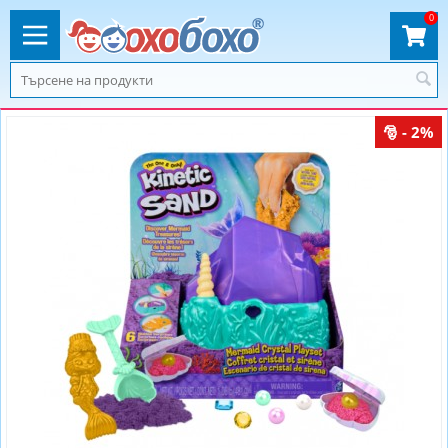
0
- 2%