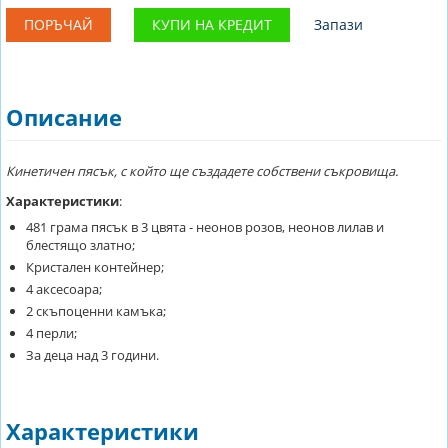
ПОРЪЧАЙ
КУПИ НА КРЕДИТ
Запази
Описание
Кинетичен пясък, с който ще създадете собствени съкровища.
Характеристики
:
481 грама пясък в 3 цвята - неонов розов, неонов лилав и
блестящо златно;
Кристален контейнер;
4 аксесоара;
2 скъпоценни камъка;
4 перли;
За деца над 3 години.
Характеристики