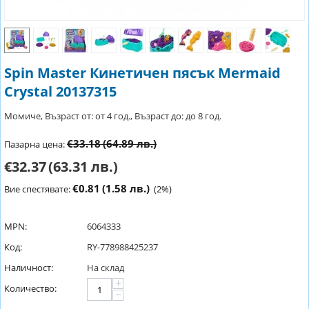
Spin Master Кинетичен пясък Mermaid
Crystal 20137315
Момиче, Възраст от: от 4 год., Възраст до: до 8 год.
€33.18
(64.89 лв.)
Пазарна цена:
€32.37
(63.31 лв.)
€0.81
(1.58 лв.)
Вие спестявате:
(
2
%)
MPN:
6064333
Код:
RY-778988425237
Наличност:
На склад
+
Количество:
−