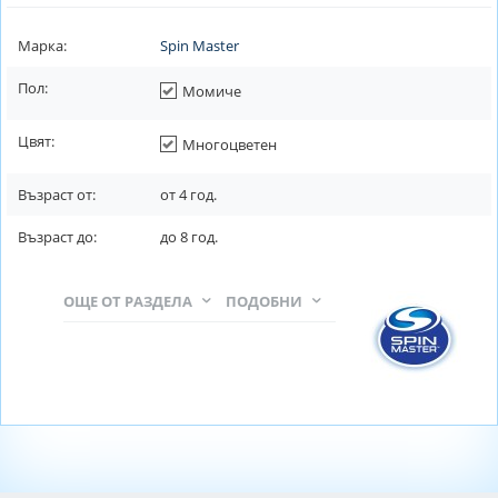
Марка:
Spin Master
Пол:
Момиче
Цвят:
Многоцветен
Възраст от:
от
4
год.
Възраст до:
до
8
год.
ОЩЕ ОТ РАЗДЕЛА
ПОДОБНИ