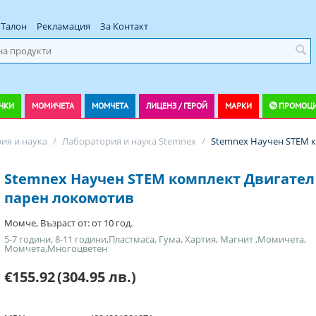
Талон
Рекламация
За Контакт
ЧКИ
МОМИЧЕТА
МОМЧЕТА
ЛИЦЕНЗ / ГЕРОЙ
МАРКИ
ПРОМОЦ
ия и наука
/
Лаборатория и наука Stemnex
/
Stemnex Научен STEM к
Stemnex Научен STEM комплект Двигател
парен локомотив
Момче, Възраст от: от 10 год.
5-7 години, 8-11 години,Пластмаса, Гума, Хартия, Магнит ,Момичета,
Момчета,Многоцветен
€155.92
(304.95 лв.)