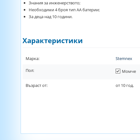
Знания за инженерството;
Необходими 4 броя тип АА батерии;
За деца над 10 години.
Характеристики
Марка:
Stemnex
Пол:
Момче
Възраст от:
от
10
год.