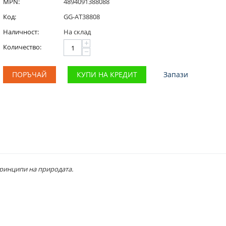
MPN:
4894091388088
Код:
GG-AT38808
Наличност:
На склад
+
Количество:
−
ПОРЪЧАЙ
КУПИ НА КРЕДИТ
Запази
принципи на природата.