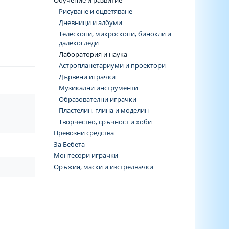
Обучение и развитие
Рисуване и оцветяване
Дневници и албуми
Телескопи, микроскопи, бинокли и
далекогледи
Лаборатория и наука
Астропланетариуми и проектори
Дървени играчки
Музикални инструменти
Образователни играчки
Пластелин, глина и моделин
Творчество, сръчност и хоби
Превозни средства
За Бебета
Монтесори играчки
Оръжия, маски и изстрелвачки