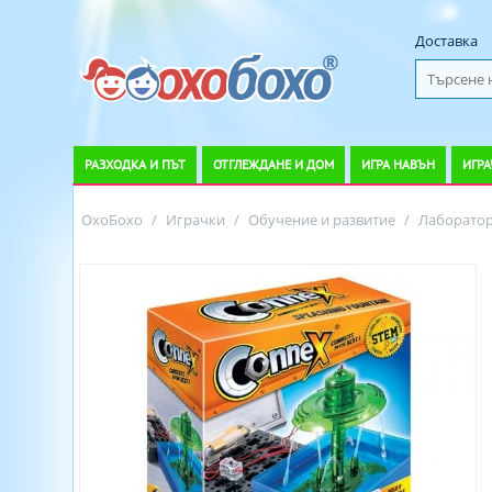
Доставка
РАЗХОДКА И ПЪТ
ОТГЛЕЖДАНЕ И ДОМ
ИГРА НАВЪН
ИГРА
ОхоБохо
/
Играчки
/
Обучение и развитие
/
Лаборатор