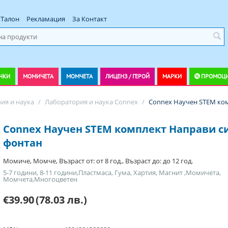
Талон
Рекламация
За Контакт
ЧКИ
МОМИЧЕТА
МОМЧЕТА
ЛИЦЕНЗ / ГЕРОЙ
МАРКИ
ПРОМОЦ
ия и наука
/
Лаборатория и наука Connex
/
Connex Научен STEM ком
Connex Научен STEM комплект Направи с
фонтан
Момиче, Момче, Възраст от: от 8 год., Възраст до: до 12 год.
5-7 години, 8-11 години,Пластмаса, Гума, Хартия, Магнит ,Момичета,
Момчета,Многоцветен
€39.90
(78.03 лв.)