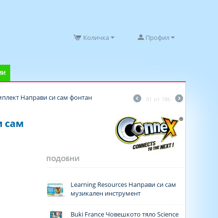
Количка
Профил
ИИ
плект Направи си сам фонтан
91
от
186
и сам
ПОДОБНИ
Learning Resources Направи си сам
музикален инструмент
Buki France Човешкото тяло Science