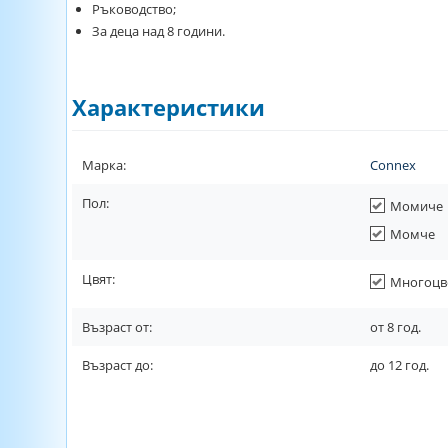
Ръководство;
За деца над 8 години.
Характеристики
Марка:
Connex
Пол:
Момиче
Момче
Цвят:
Многоцв
Възраст от:
от
8
год.
Възраст до:
до
12
год.