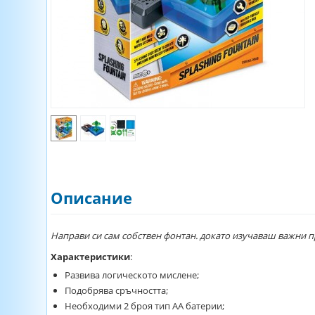
Описание
Направи си сам собствен фонтан. докато изучаваш важни 
Характеристики
:
Развива логическото мислене;
Подобрява сръчността;
Необходими 2 броя тип АА батерии;