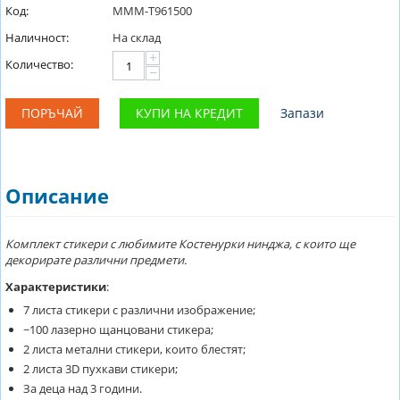
Код:
MMM-T961500
Наличност:
На склад
+
Количество:
−
ПОРЪЧАЙ
КУПИ НА КРЕДИТ
Запази
Описание
Комплект стикери с любимите Костенурки нинджа, с които ще
декорирате различни предмети.
Характеристики
:
7 листа стикери с различни изображение;
~100 лазерно щанцовани стикера;
2 листа метални стикери, които блестят;
2 листа 3D пухкави стикери;
За деца над 3 години.