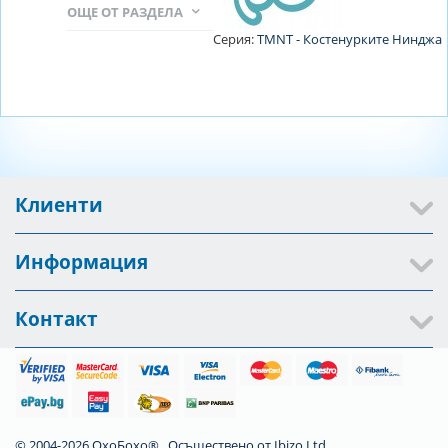
ОЩЕ ОТ РАЗДЕЛА
Серия:
TMNT - Костенурките Нинджа
Клиенти
Информация
Контакт
© 2004-2026 ОхоБохо®. Осъществено от
Ibizo Ltd