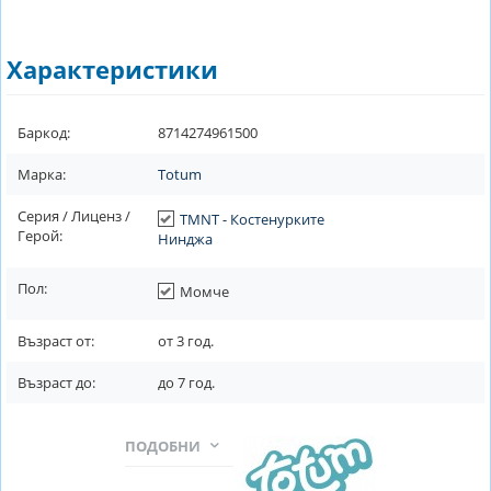
Характеристики
Баркод:
8714274961500
Марка:
Totum
Серия / Лиценз /
TMNT - Костенурките
Герой:
Нинджа
Пол:
Момче
Възраст от:
от
3
год.
Възраст до:
до
7
год.
ПОДОБНИ