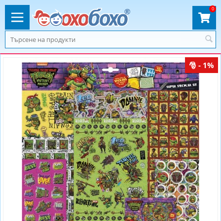
0
- 1%