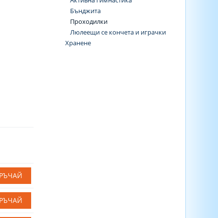
Активна гимнастика
Бънджита
Проходилки
Люлеещи се кончета и играчки
Хранене
РЪЧАЙ
РЪЧАЙ