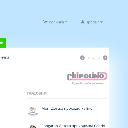
Количка
Профил
ИИ
вичка
11
от
68
ПОДОБНИ
Moni Детска проходилка Еко
Cangaroo Детска проходилка Cabrio