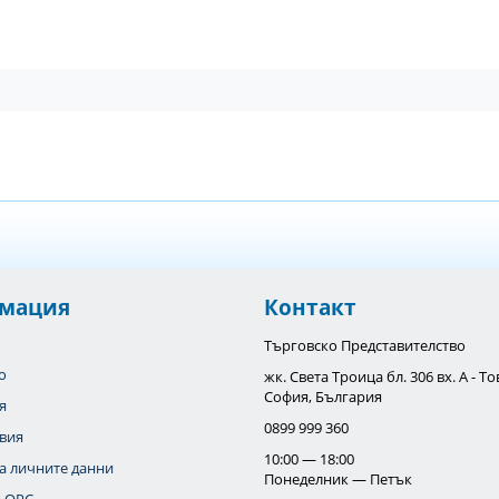
мация
Контакт
Търговско Представителство
o
жк. Света Троица бл. 306 вх. А - 
София, България
я
0899 999 360
вия
10:00 — 18:00
а личните данни
Понеделник — Петък