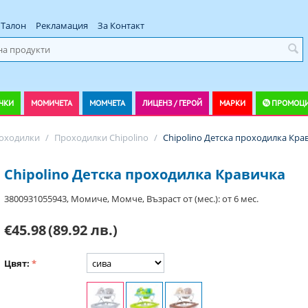
Талон
Рекламация
За Контакт
ЧКИ
МОМИЧЕТА
МОМЧЕТА
ЛИЦЕНЗ / ГЕРОЙ
МАРКИ
ПРОМОЦ
оходилки
/
Проходилки Chipolino
/
Chipolino Детска проходилка Кра
Chipolino Детска проходилка Кравичка
3800931055943, Момиче, Момче, Възраст от (мес.): от 6 мес.
€45.98
(89.92 лв.)
Цвят: