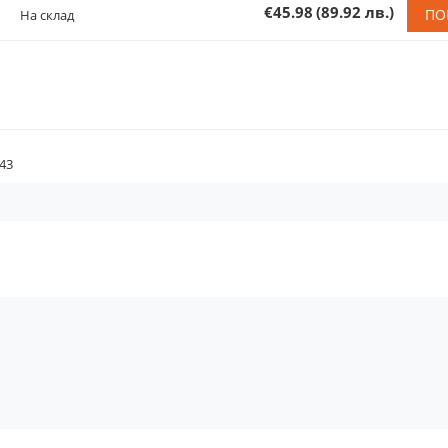
€45.98
(89.92 лв.)
ПО
На склад
43