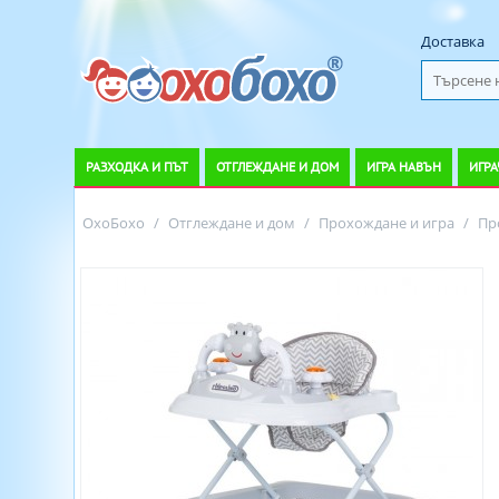
Доставка
РАЗХОДКА И ПЪТ
ОТГЛЕЖДАНЕ И ДОМ
ИГРА НАВЪН
ИГРА
ОхоБохо
/
Отглеждане и дом
/
Прохождане и игра
/
Пр