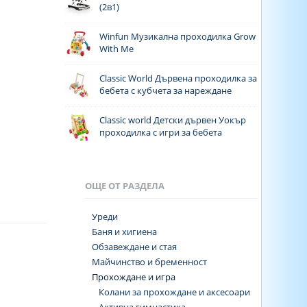
(2в1)
Winfun Музикална проходилка Grow
With Me
Classic World Дървена проходилка за
бебета с кубчета за нареждане
Classic world Детски дървен Уокър
проходилка с игри за бебета
ОЩЕ ОТ РАЗДЕЛА
Уреди
Баня и хигиена
Обзавеждане и стая
Майчинство и бременност
Прохождане и игра
Колани за прохождане и аксесоари