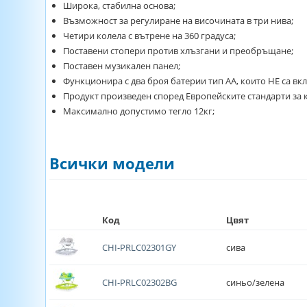
Широка, стабилна основа;
Възможност за регулиране на височината в три нива;
Четири колела с вътрене на 360 градуса;
Поставени стопери против хлъзгани и преобръщане;
Поставен музикален панел;
Функционира с два броя батерии тип АА, които НЕ са вк
Продукт произведен според Европейските стандарти за к
Максимално допустимо тегло 12кг;
Всички модели
Код
Цвят
CHI-PRLC02301GY
сива
CHI-PRLC02302BG
синьо/зелена