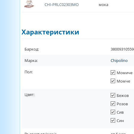
CHI-PRLC02303MO
мока
Характеристики
Баркод:
38009310559
Марка:
Chipolino
Пол:
Момиче
Момче
Цвят:
Бежов
Розов
Сив
Син