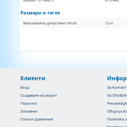
Възраст от (мес.):
от
6
мес.
Размери и тегло
Максимално допустимо тегло:
12
кг.
Клиенти
Инфор
Вход
За Контакт
Създаване на акаунт
За OhoBoh
Поръчки
Рекламаци
Запазени
Общи усло
Списък сравнение
Политика з