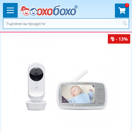
0
- 13%