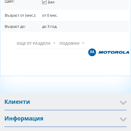
Цвят:
Бял
Възраст от (мес.):
от
0
мес.
Възраст до:
до
3
год.
ОЩЕ ОТ РАЗДЕЛА
ПОДОБНИ
Клиенти
Информация