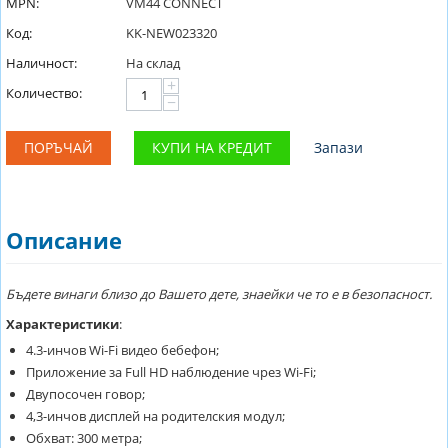
MPN:
VM44 CONNECT
Код:
KK-NEW023320
Наличност:
На склад
+
Количество:
−
ПОРЪЧАЙ
КУПИ НА КРЕДИТ
Запази
Описание
Бъдете винаги близо до Вашето дете, знаейки че то е в безопасност.
Характеристики
:
4.3-инчов Wi-Fi видео бебефон;
Приложение за Full HD наблюдение чрез Wi-Fi;
Двупосочен говор;
4,3-инчов дисплей на родителския модул;
Обхват: 300 метра;