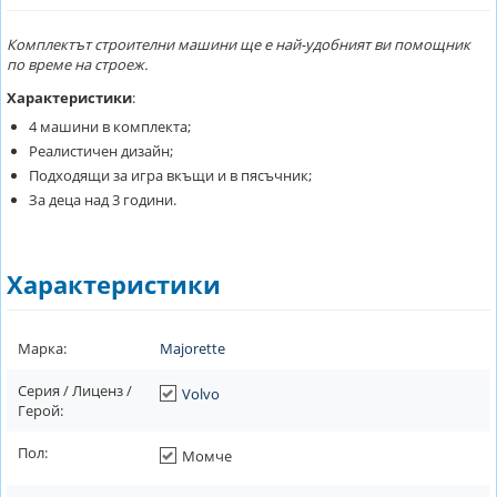
Комплектът строителни машини ще е най-удобният ви помощник
по време на строеж.
Характеристики
:
4 машини в комплекта;
Реалистичен дизайн;
Подходящи за игра вкъщи и в пясъчник;
За деца над 3 години.
Характеристики
Марка:
Majorette
Серия / Лиценз /
Volvo
Герой:
Пол:
Момче