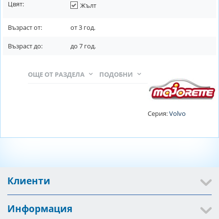
Цвят:
Жълт
Възраст от:
от
3
год.
Възраст до:
до
7
год.
ОЩЕ ОТ РАЗДЕЛА
ПОДОБНИ
Серия:
Volvo
Клиенти
Информация