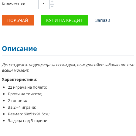
+
Количество:
−
ПОРЪЧАЙ
КУПИ НА КРЕДИТ
Запази
Описание
Детска джага, подходяща за всеки дом, осигурявайки забавление във
всеки момент.
Характеристики
:
22 играча на полето;
Брояч на точките;
2 топчета;
За 2 - 4 играча;
Размер: 69х51х91,5см;
За деца над 5 години.