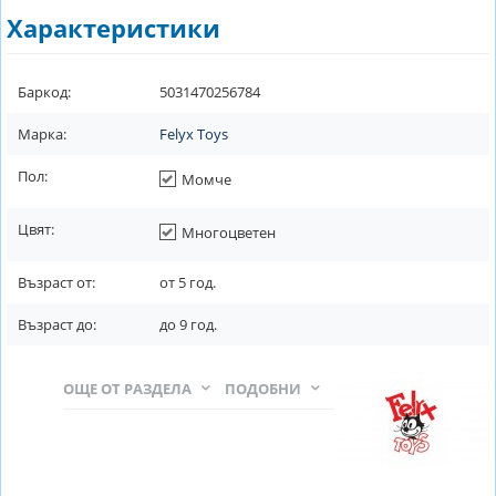
Характеристики
Баркод:
5031470256784
Марка:
Felyx Toys
Пол:
Момче
Цвят:
Многоцветен
Възраст от:
от
5
год.
Възраст до:
до
9
год.
ОЩЕ ОТ РАЗДЕЛА
ПОДОБНИ