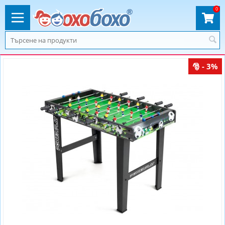
0
- 3%