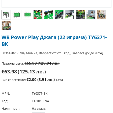
WB Power Play Джага (22 играча) TY6371-
BK
5031470256784, Момче, Възраст от: от 5 год., Възраст до: до 9 год.
€65.98
(129.04 лв.)
Пазарна цена:
€63.98
(125.13 лв.)
€2.00
(3.91 лв.)
Вие спестявате:
(
3
%)
MPN:
TY6371-BK
Код:
FT-1010594
Наличност:
На склад