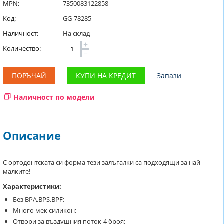
MPN:
7350083122858
Код:
GG-78285
Наличност:
На склад
+
Количество:
−
ПОРЪЧАЙ
КУПИ НА КРЕДИТ
Запази
Наличност по модели
Описание
С ортодонтската си форма тези залъгалки са подходящи за най-
малките!
Характеристики:
Без BPA,BPS,BPF;
Много мек силикон;
Отвори за въздушния поток-4 броя;