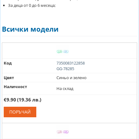
За деца от 0 до 6 месеца;
Всички модели
Код
7350083122858
GG-78285
Цвят
Синьо и зелено
Наличност
На склад
€9.90
(19.36 лв.)
ПОРЪЧАЙ